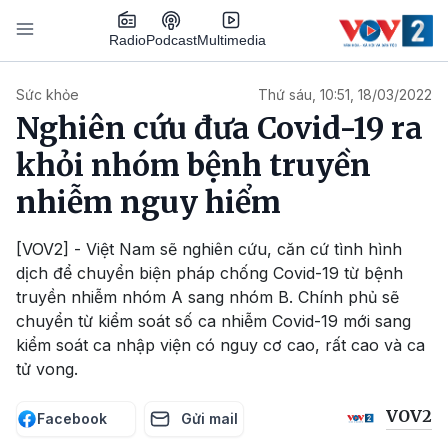
Nhảy đến nội dung
Podcast
Radio
Multimedia
Main navigation
Sức khỏe
Thứ sáu, 10:51, 18/03/2022
Nghiên cứu đưa Covid-19 ra
khỏi nhóm bệnh truyền
nhiễm nguy hiểm
[VOV2] - Việt Nam sẽ nghiên cứu, căn cứ tình hình
dịch để chuyển biện pháp chống Covid-19 từ bệnh
truyền nhiễm nhóm A sang nhóm B. Chính phủ sẽ
chuyển từ kiểm soát số ca nhiễm Covid-19 mới sang
kiểm soát ca nhập viện có nguy cơ cao, rất cao và ca
tử vong.
VOV2
Facebook
Gửi mail