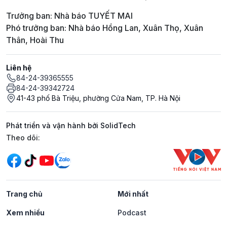
Trưởng ban: Nhà báo TUYẾT MAI
Phó trưởng ban: Nhà báo Hồng Lan, Xuân Thọ, Xuân
Thân, Hoài Thu
Liên hệ
84-24-39365555
84-24-39342724
41-43 phố Bà Triệu, phường Cửa Nam, TP. Hà Nội
Phát triển và vận hành bởi SolidTech
Mạng xã hội
Theo dõi:
Trang chủ
Mới nhất
Xem nhiều
Podcast