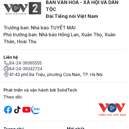
BAN VĂN HOÁ - XÃ HỘI VÀ DÂN
TỘC
Đài Tiếng nói Việt Nam
Trưởng ban: Nhà báo TUYẾT MAI
Phó trưởng ban: Nhà báo Hồng Lan, Xuân Thọ, Xuân
Thân, Hoài Thu
Liên hệ
84-24-39365555
84-24-39342724
41-43 phố Bà Triệu, phường Cửa Nam, TP. Hà Nội
Phát triển và vận hành bởi SolidTech
Mạng xã hội
Theo dõi:
Trang chủ
Mới nhất