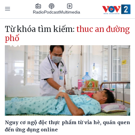
Nhảy đến nội dung
Podcast
Radio
Multimedia
Main navigation
Từ khóa tìm kiếm:
thuc an đường
phố
Nguy cơ ngộ độc thực phẩm từ vỉa hè, quán quen
đến ứng dụng online