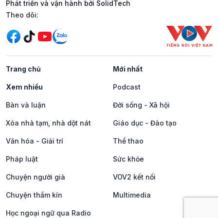
Phát triển và vận hành bởi SolidTech
Mạng xã hội
Theo dõi:
Trang chủ
Mới nhất
Xem nhiều
Podcast
Bàn và luận
Đời sống - Xã hội
Xóa nhà tạm, nhà dột nát
Giáo dục - Đào tạo
Văn hóa - Giải trí
Thể thao
Pháp luật
Sức khỏe
Chuyện người già
VOV2 kết nối
Chuyện thầm kín
Multimedia
Học ngoại ngữ qua Radio