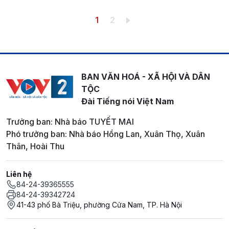
Pagination
Trang hiện thời
Trang
1
2
BAN VĂN HOÁ - XÃ HỘI VÀ DÂN
TỘC
Đài Tiếng nói Việt Nam
Trưởng ban: Nhà báo TUYẾT MAI
Phó trưởng ban: Nhà báo Hồng Lan, Xuân Thọ, Xuân
Thân, Hoài Thu
Liên hệ
84-24-39365555
84-24-39342724
41-43 phố Bà Triệu, phường Cửa Nam, TP. Hà Nội