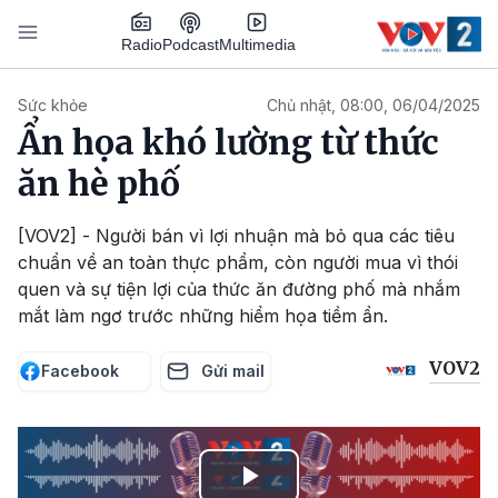
Nhảy đến nội dung
Podcast
Radio
Multimedia
Main navigation
Sức khỏe
Chủ nhật, 08:00, 06/04/2025
Ẩn họa khó lường từ thức
ăn hè phố
[VOV2] - Người bán vì lợi nhuận mà bỏ qua các tiêu
chuẩn về an toàn thực phẩm, còn người mua vì thói
quen và sự tiện lợi của thức ăn đường phố mà nhắm
mắt làm ngơ trước những hiểm họa tiềm ẩn.
VOV2
Facebook
Gửi mail