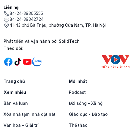
Liên hệ
84-24-39365555
84-24-39342724
41-43 phố Bà Triệu, phường Cửa Nam, TP. Hà Nội
Phát triển và vận hành bởi SolidTech
Mạng xã hội
Theo dõi:
Trang chủ
Mới nhất
Xem nhiều
Podcast
Bàn và luận
Đời sống - Xã hội
Xóa nhà tạm, nhà dột nát
Giáo dục - Đào tạo
Văn hóa - Giải trí
Thể thao