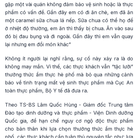
gặp một vài quán không đảm bảo vệ sinh hoặc là thực
phẩm có vấn đề. Gần đây em có đi ăn chè, em đã ăn
một caramel sữa chua lá nếp. Sữa chua có thể họ để
ở nhiệt độ thường, em ăn thì thấy bị chua. Ăn vào sau
đó bị đau bụng và đi ngoài. Gần đây thì em vẫn quay
lại nhưng em đổi món khác”
Không ít người lại nghĩ rằng, sự cố này xảy ra là do
không may mắn. Vì thế, các thực khách vẫn “tặc lưỡi”
thưởng thức ẩm thực hè phố mà bỏ qua những cảnh
báo về tình trạng mất vệ sinh thực phẩm mà Cục An
toàn thực phẩm, Bộ Y tế đã đưa ra.
Theo TS-BS Lâm Quốc Hùng - Giám đốc Trung tâm
Đào tạo dinh dưỡng và thực phẩm - Viện Dinh dưỡng
Quốc gia, để hạn chế nguy cơ ngộ độc thực phẩm
cho bản thân khi lựa chọn thưởng thức ẩm thực hè
phố, các thực khách cần tuân thủ nguyên tắc như: lựa