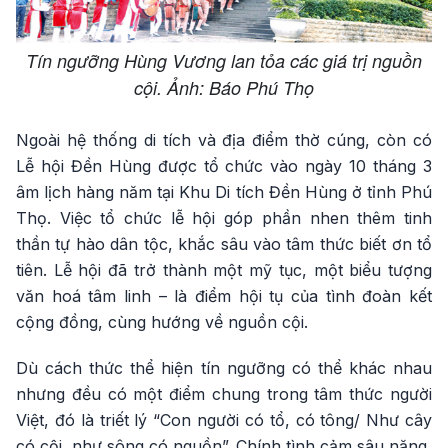
Tín ngưỡng Hùng Vương lan tỏa các giá trị nguồn
cội. Ảnh: Báo Phú Thọ
Ngoài hệ thống di tích và địa điểm thờ cúng, còn có
Lễ hội Đền Hùng được tổ chức vào ngày 10 tháng 3
âm lịch hàng năm tại Khu Di tích Đền Hùng ở tỉnh Phú
Thọ. Việc tổ chức lễ hội góp phần nhen thêm tinh
thần tự hào dân tộc, khắc sâu vào tâm thức biết ơn tổ
tiên. Lễ hội đã trở thành một mỹ tục, một biểu tượng
văn hoá tâm linh – là điểm hội tụ của tình đoàn kết
cộng đồng, cùng hướng về nguồn cội.
Dù cách thức thể hiện tín ngưỡng có thể khác nhau
nhưng đều có một điểm chung trong tâm thức người
Việt, đó là triết lý “Con người có tổ, có tông/ Như cây
có cội, như sông có nguồn”. Chính tình cảm sâu nặng,