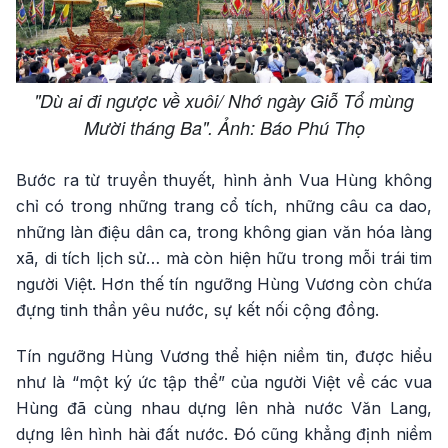
"Dù ai đi ngược về xuôi/ Nhớ ngày Giỗ Tổ mùng
Mười tháng Ba". Ảnh: Báo Phú Thọ
Bước ra từ truyền thuyết, hình ảnh Vua Hùng không
chỉ có trong những trang cổ tích, những câu ca dao,
những làn điệu dân ca, trong không gian văn hóa làng
xã, di tích lịch sử… mà còn hiện hữu trong mỗi trái tim
người Việt. Hơn thế tín ngưỡng Hùng Vương còn chứa
đựng tinh thần yêu nước, sự kết nối cộng đồng.
Tín ngưỡng Hùng Vương thể hiện niềm tin, được hiểu
như là “một ký ức tập thể” của người Việt về các vua
Hùng đã cùng nhau dựng lên nhà nước Văn Lang,
dựng lên hình hài đất nước. Đó cũng khẳng định niềm