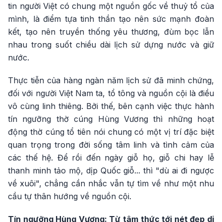
tin người Việt có chung một nguồn gốc về thuỷ tổ của
mình, là điểm tựa tinh thần tạo nên sức mạnh đoàn
kết, tạo nên truyền thống yêu thương, đùm bọc lẫn
nhau trong suốt chiều dài lịch sử dựng nước và giữ
nước.
Thực tiễn của hàng ngàn năm lịch sử đã minh chứng,
đối với người Việt Nam ta, tổ tông và nguồn cội là điều
vô cùng linh thiêng. Bởi thế, bên cạnh việc thực hành
tín ngưỡng thờ cúng Hùng Vương thì những hoạt
động thờ cúng tổ tiên nói chung có một vị trí đặc biệt
quan trọng trong đời sống tâm linh và tình cảm của
các thế hệ. Để rồi đến ngày giỗ họ, giỗ chi hay lễ
thanh minh tảo mộ, dịp Quốc giỗ... thì "dù ai đi ngược
về xuôi", chẳng cần nhắc vẫn tự tìm về như một nhu
cầu tự thân hướng về nguồn cội.
​​​​​Tín ngưỡng Hùng Vương: Từ tâm thức tới nét đẹp di