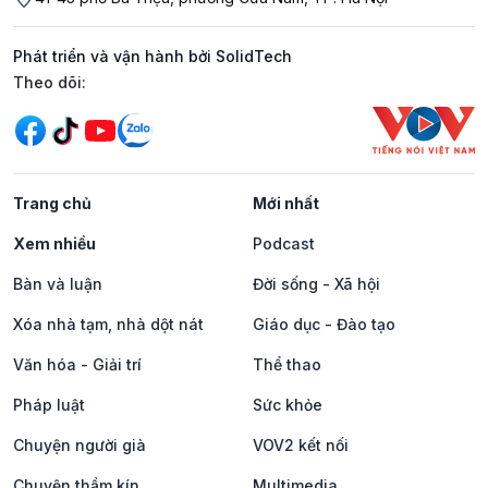
Phát triển và vận hành bởi SolidTech
Mạng xã hội
Theo dõi:
Trang chủ
Mới nhất
Xem nhiều
Podcast
Bàn và luận
Đời sống - Xã hội
Xóa nhà tạm, nhà dột nát
Giáo dục - Đào tạo
Văn hóa - Giải trí
Thể thao
Pháp luật
Sức khỏe
Chuyện người già
VOV2 kết nối
Chuyện thầm kín
Multimedia