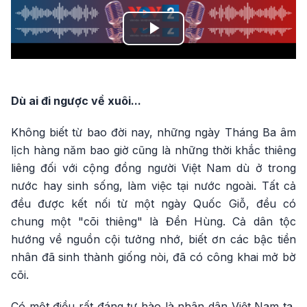
Play
Video
​Dù ai đi ngược về xuôi...
Không biết từ bao đời nay, những ngày Tháng Ba âm
lịch hàng năm bao giờ cũng là những thời khắc thiêng
liêng đối với cộng đồng người Việt Nam dù ở trong
nước hay sinh sống, làm việc tại nước ngoài. Tất cả
đều được kết nối từ một ngày Quốc Giỗ, đều có
chung một "cõi thiêng" là Đền Hùng. Cả dân tộc
hướng về nguồn cội tưởng nhớ, biết ơn các bậc tiền
nhân đã sinh thành giống nòi, đã có công khai mở bờ
cõi.
Có một điều rất đáng tự hào là nhân dân Việt Nam ta,