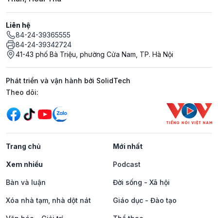
Liên hệ
84-24-39365555
84-24-39342724
41-43 phố Bà Triệu, phường Cửa Nam, TP. Hà Nội
Phát triển và vận hành bởi SolidTech
Mạng xã hội
Theo dõi:
Trang chủ
Mới nhất
Xem nhiều
Podcast
Bàn và luận
Đời sống - Xã hội
Xóa nhà tạm, nhà dột nát
Giáo dục - Đào tạo