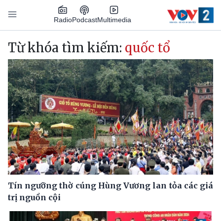
Nhảy đến nội dung
Podcast
Radio
Multimedia
Main navigation
Từ khóa tìm kiếm:
quốc tổ
Tín ngưỡng thờ cúng Hùng Vương lan tỏa các giá
trị nguồn cội