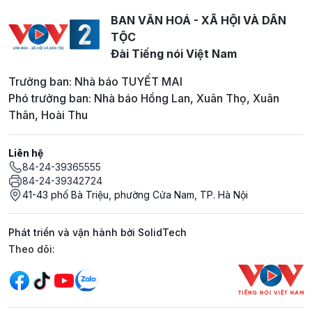
BAN VĂN HOÁ - XÃ HỘI VÀ DÂN
TỘC
Đài Tiếng nói Việt Nam
Trưởng ban: Nhà báo TUYẾT MAI
Phó trưởng ban: Nhà báo Hồng Lan, Xuân Thọ, Xuân
Thân, Hoài Thu
Liên hệ
84-24-39365555
84-24-39342724
41-43 phố Bà Triệu, phường Cửa Nam, TP. Hà Nội
Phát triển và vận hành bởi SolidTech
Mạng xã hội
Theo dõi: