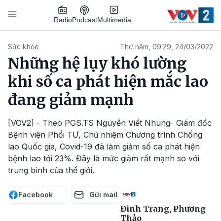
Nhảy đến nội dung
Podcast
Radio
Multimedia
Main navigation
Sức khỏe
Thứ năm, 09:29, 24/03/2022
Những hệ lụy khó lường
khi số ca phát hiện mắc lao
đang giảm mạnh
[VOV2] - Theo PGS.TS Nguyễn Viết Nhung- Giám đốc
Bệnh viện Phổi TƯ, Chủ nhiệm Chương trình Chống
lao Quốc gia, Covid-19 đã làm giảm số ca phát hiện
bệnh lao tới 23%. Đây là mức giảm rất mạnh so với
trung bình của thế giới.
Facebook
Gửi mail
Đinh Trang, Phương
Thảo