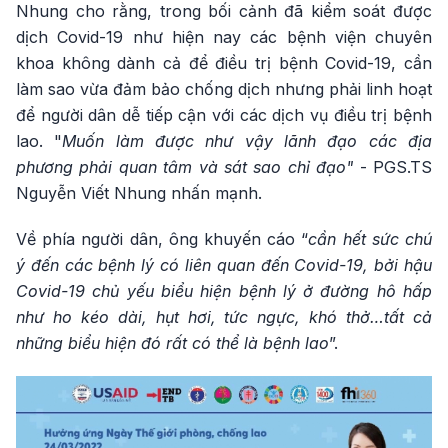
Nhung cho rằng, trong bối cảnh đã kiểm soát được
dịch Covid-19 như hiện nay các bệnh viện chuyên
khoa không dành cả để điều trị bệnh Covid-19, cần
làm sao vừa đảm bảo chống dịch nhưng phải linh hoạt
để người dân dễ tiếp cận với các dịch vụ điều trị bệnh
lao. "
Muốn làm được như vậy lãnh đạo các địa
phương phải quan tâm và sát sao chỉ đạo"
- PGS.TS
Nguyễn Viết Nhung nhấn mạnh.
Về phía người dân, ông khuyến cáo “
cần hết sức chú
ý đến các bệnh lý có liên quan đến Covid-19, bởi hậu
Covid-19 chủ yếu biểu hiện bệnh lý ở đường hô hấp
như ho kéo dài, hụt hơi, tức ngực, khó thở…tất cả
những biểu hiện đó rất có thể là bệnh lao
”.