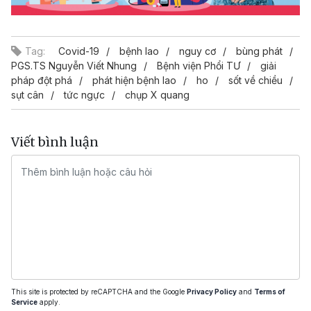
Tag:
Covid-19
bệnh lao
nguy cơ
bùng phát
PGS.TS Nguyễn Viết Nhung
Bệnh viện Phổi TƯ
giải
pháp đột phá
phát hiện bệnh lao
ho
sốt về chiều
sụt cân
tức ngực
chụp X quang
Viết bình luận
This site is protected by reCAPTCHA and the Google
Privacy Policy
and
Terms of
Service
apply.