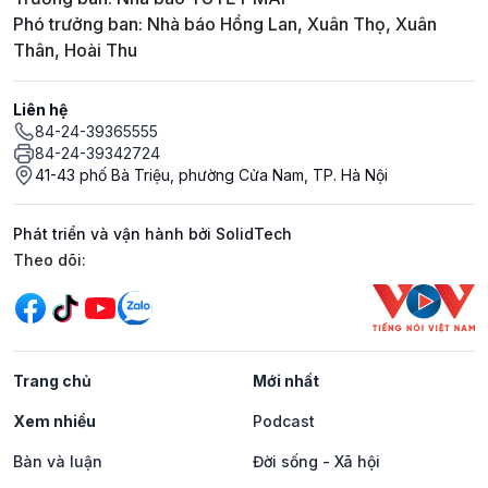
Phó trưởng ban: Nhà báo Hồng Lan, Xuân Thọ, Xuân
Thân, Hoài Thu
Liên hệ
84-24-39365555
84-24-39342724
41-43 phố Bà Triệu, phường Cửa Nam, TP. Hà Nội
Phát triển và vận hành bởi SolidTech
Mạng xã hội
Theo dõi:
Trang chủ
Mới nhất
Xem nhiều
Podcast
Bàn và luận
Đời sống - Xã hội