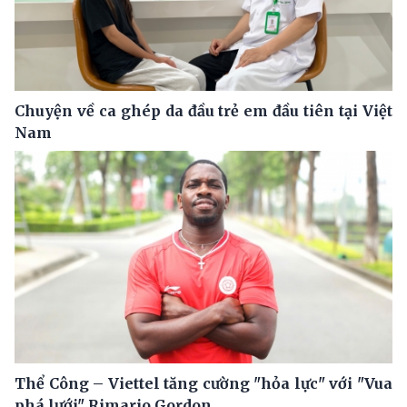
Chuyện về ca ghép da đầu trẻ em đầu tiên tại Việt
Nam
Thể Công – Viettel tăng cường "hỏa lực" với "Vua
phá lưới" Rimario Gordon