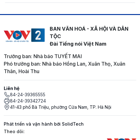
BAN VĂN HOÁ - XÃ HỘI VÀ DÂN
TỘC
Đài Tiếng nói Việt Nam
Trưởng ban: Nhà báo TUYẾT MAI
Phó trưởng ban: Nhà báo Hồng Lan, Xuân Thọ, Xuân
Thân, Hoài Thu
Liên hệ
84-24-39365555
84-24-39342724
41-43 phố Bà Triệu, phường Cửa Nam, TP. Hà Nội
Phát triển và vận hành bởi SolidTech
Mạng xã hội
Theo dõi: