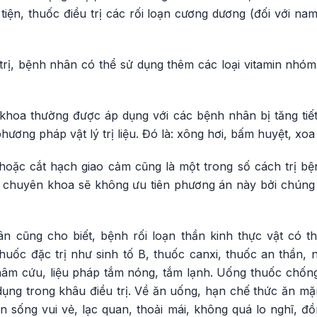
u tiện, thuốc điều trị các rối loạn cương dương (đối với nam 
 trị, bệnh nhân có thể sử dụng thêm các loại vitamin nhóm
 khoa thường được áp dụng với các bệnh nhân bị tăng tiế
phương pháp vật lý trị liệu. Đó là: xông hơi, bấm huyệt, x
hoặc cắt hạch giao cảm cũng là một trong số cách trị bện
sĩ chuyên khoa sẽ không ưu tiên phương án này bởi chún
cũng cho biết, bệnh rối loạn thần kinh thực vật có 
thuốc đặc trị như sinh tố B, thuốc canxi, thuốc an thần,
âm cứu, liệu pháp tắm nóng, tắm lạnh. Uống thuốc chống
dụng trong khâu điều trị. Về ăn uống, hạn chế thức ăn mặ
ên sống vui vẻ, lạc quan, thoải mái, không quá lo nghĩ, đ