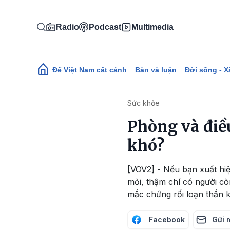
Nhảy đến nội dung
Radio
Podcast
Multimedia
Main navigation
Để Việt Nam cất cánh
Bàn và luận
Đời sống - X
Sức khỏe
Phòng và điều
khó?
[VOV2] - Nếu bạn xuất hiệ
mỏi, thậm chí có người cò
mắc chứng rối loạn thần k
Facebook
Gửi 