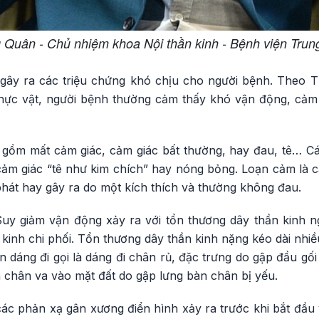
Quân - Chủ nhiệm khoa Nội thần kinh - Bệnh viện Trun
ã gây ra các triệu chứng khó chịu cho người bệnh. The
 thực vật, người bệnh thường cảm thấy khó vận động, cảm 
ể gồm mất cảm giác, cảm giác bất thường, hay đau, tê… C
cảm giác “tê như kim chích” hay nóng bỏng. Loạn cảm là 
 phát hay gây ra do một kích thích và thường không đau.
Suy giảm vận động xảy ra với tổn thương dây thần kinh 
kinh chi phối. Tổn thương dây thần kinh nặng kéo dài nhiề
n dáng đi gọi là dáng đi chân rủ, đặc trưng do gập đầu gối
chân va vào mặt đất do gập lưng bàn chân bị yếu.
ác phản xạ gân xương điển hình xảy ra trước khi bắt đầu