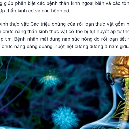
 giúp phân biệt các bệnh thần kinh ngoại biên và các tổ
ợp thần kinh cơ và các bệnh cơ.
inh thực vật: Các triệu chứng của rối loạn thực vật gồm h
 chức năng thần kinh thực vật có thể bị tụt huyết áp tư t
p tim. Bệnh nhân mất dung nạp sức nóng do rối loạn tiết 
 chức năng bàng quang, ruột; liệt cương dương ở nam giới..