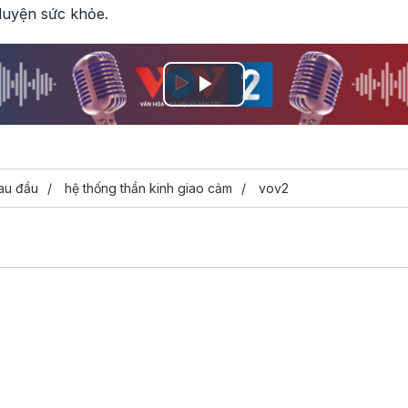
luyện sức khỏe.
Play
Video
au đầu
hệ thống thần kinh giao cảm
vov2