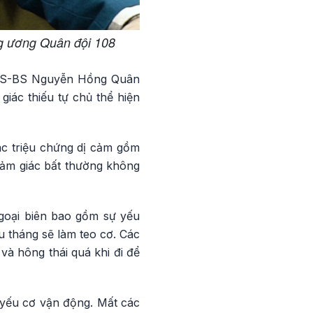
g ương Quân đội 108
o TS-BS Nguyễn Hồng Quân
giác thiếu tự chủ thể hiện
ác triệu chứng dị cảm gồm
cảm giác bất thường không
ngoại biên bao gồm sự yếu
u tháng sẽ làm teo cơ. Các
 và hông thái quá khi đi để
 yếu cơ vận động. Mất các