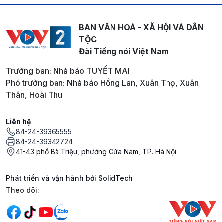
BAN VĂN HOÁ - XÃ HỘI VÀ DÂN
TỘC
Đài Tiếng nói Việt Nam
Trưởng ban: Nhà báo TUYẾT MAI
Phó trưởng ban: Nhà báo Hồng Lan, Xuân Thọ, Xuân
Thân, Hoài Thu
Liên hệ
84-24-39365555
84-24-39342724
41-43 phố Bà Triệu, phường Cửa Nam, TP. Hà Nội
Phát triển và vận hành bởi SolidTech
Mạng xã hội
Theo dõi: