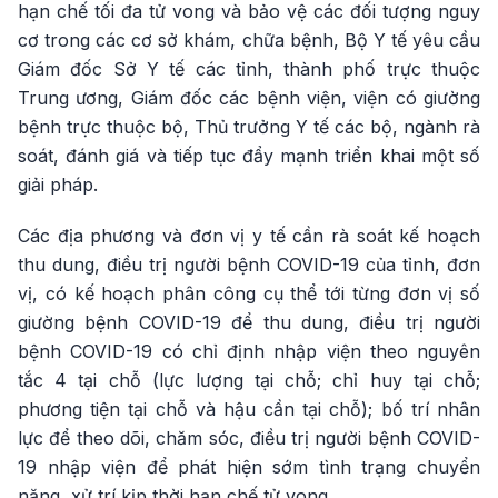
hạn chế tối đa tử vong và bảo vệ các đối tượng nguy
cơ trong các cơ sở khám, chữa bệnh, Bộ Y tế yêu cầu
Giám đốc Sở Y tế các tỉnh, thành phố trực thuộc
Trung ương, Giám đốc các bệnh viện, viện có giường
bệnh trực thuộc bộ, Thủ trưởng Y tế các bộ, ngành rà
soát, đánh giá và tiếp tục đẩy mạnh triển khai một số
giải pháp.
Các địa phương và đơn vị y tế cần rà soát kế hoạch
thu dung, điều trị người bệnh COVID-19 của tỉnh, đơn
vị, có kế hoạch phân công cụ thể tới từng đơn vị số
giường bệnh COVID-19 để thu dung, điều trị người
bệnh COVID-19 có chỉ định nhập viện theo nguyên
tắc 4 tại chỗ (lực lượng tại chỗ; chỉ huy tại chỗ;
phương tiện tại chỗ và hậu cần tại chỗ); bố trí nhân
lực để theo dõi, chăm sóc, điều trị người bệnh COVID-
19 nhập viện để phát hiện sớm tình trạng chuyển
nặng, xử trí kịp thời hạn chế tử vong.