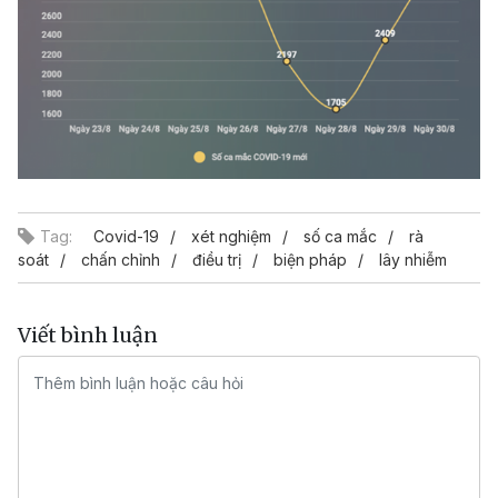
Tag:
Covid-19
xét nghiệm
số ca mắc
rà
soát
chấn chỉnh
điều trị
biện pháp
lây nhiễm
Viết bình luận