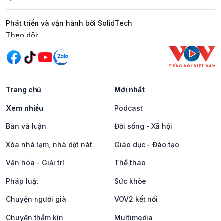
Phát triển và vận hành bởi SolidTech
Mạng xã hội
Theo dõi:
Trang chủ
Mới nhất
Xem nhiều
Podcast
Bàn và luận
Đời sống - Xã hội
Xóa nhà tạm, nhà dột nát
Giáo dục - Đào tạo
Văn hóa - Giải trí
Thể thao
Pháp luật
Sức khỏe
Chuyện người già
VOV2 kết nối
Chuyện thầm kín
Multimedia