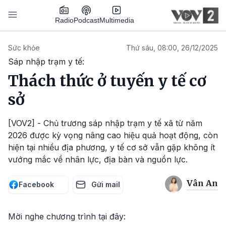
Nhảy đến nội dung
Podcast
Radio
Multimedia
Main navigation
Sức khỏe
Thứ sáu, 08:00, 26/12/2025
Sáp nhập trạm y tế:
Thách thức ở tuyến y tế cơ
sở
[VOV2] - Chủ trương sáp nhập trạm y tế xã từ năm
2026 được kỳ vọng nâng cao hiệu quả hoạt động, còn
hiện tại nhiều địa phương, y tế cơ sở vẫn gặp không ít
vướng mắc về nhân lực, địa bàn và nguồn lực.
Vân An
Facebook
Gửi mail
Mời nghe chương trình tại đây: