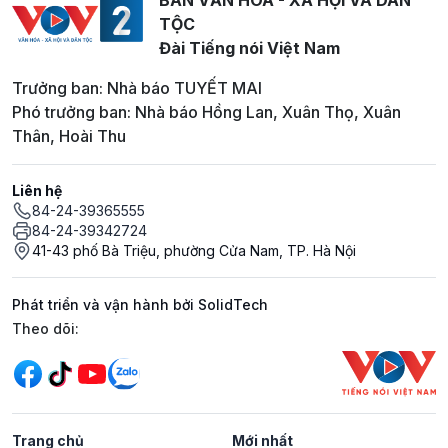
BAN VĂN HOÁ - XÃ HỘI VÀ DÂN
TỘC
Đài Tiếng nói Việt Nam
Trưởng ban: Nhà báo TUYẾT MAI
Phó trưởng ban: Nhà báo Hồng Lan, Xuân Thọ, Xuân
Thân, Hoài Thu
Liên hệ
84-24-39365555
84-24-39342724
41-43 phố Bà Triệu, phường Cửa Nam, TP. Hà Nội
Phát triển và vận hành bởi SolidTech
Mạng xã hội
Theo dõi:
Trang chủ
Mới nhất