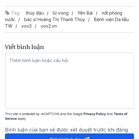
Tag:
thủy đậu
tử vong
Yên Bái
nốt phỏng
nước
bác sĩ Hoàng Thị Thanh Thùy
Bệnh viện Da liễu
TW
vov2
vov2.vn
Viết bình luận
This site is protected by reCAPTCHA and the Google
Privacy Policy
and
Terms of
Service
apply.
Bình luận của bạn sẽ được xét duyệt trước khi đăng