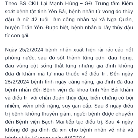
Theo BS CKII Lại Mạnh Hùng – GĐ Trung tâm Kiểm
soát bệnh tật tỉnh Yên Bái, bệnh nhân tử vong do thủy
đậu là nữ 42 tuổi, làm công nhân tại xã Nga Quán,
huyện Trấn Yên. Được biết, bệnh nhân bị lây thủy đậu
từ con gái.
Ngày 25/2/2024 bệnh nhân xuất hiện rải rác các nốt
phỏng nước, sau đó sốt thành từng cơn, đau họng,
đau vùng cột sống thắt lưng nhưng gia đình không
đưa đi khám mà tự mua thuốc về điều trị. Đến ngày
28/2/2024 bệnh tình ngày càng nặng, gia đình đã đưa
bệnh nhân đến Bệnh viện đa khoa tỉnh Yên Bái khám
và điều trị với chẩn đoán thủy đậu, biến chứng có bội
nhiễm, viêm phổi nặng, suy gan cấp. Sau 3 ngày điều
trị bệnh không thuyên giảm, người bệnh được chuyển
đến Bệnh viện Bạch Mai tiếp tục điều trị. Sau 4 ngày
không đỡ gia đình đã xin cho bệnh nhân về nhà và
bệnh nhân tử vong ngày 6/3/2024.