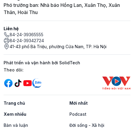
Phó trưởng ban: Nhà báo Hồng Lan, Xuân Thọ, Xuân
Thân, Hoài Thu
Liên hệ
84-24-39365555
84-24-39342724
41-43 phố Bà Triệu, phường Cửa Nam, TP. Hà Nội
Phát triển và vận hành bởi SolidTech
Mạng xã hội
Theo dõi:
Trang chủ
Mới nhất
Xem nhiều
Podcast
Bàn và luận
Đời sống - Xã hội