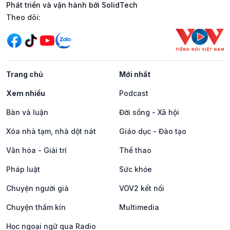
Phát triển và vận hành bởi SolidTech
Mạng xã hội
Theo dõi:
Trang chủ
Mới nhất
Xem nhiều
Podcast
Bàn và luận
Đời sống - Xã hội
Xóa nhà tạm, nhà dột nát
Giáo dục - Đào tạo
Văn hóa - Giải trí
Thể thao
Pháp luật
Sức khỏe
Chuyện người già
VOV2 kết nối
Chuyện thầm kín
Multimedia
Học ngoại ngữ qua Radio