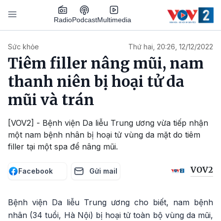
Nhảy đến nội dung
Podcast
Radio
Multimedia
Main navigation
Sức khỏe
Thứ hai, 20:26, 12/12/2022
Tiêm filler nâng mũi, nam
thanh niên bị hoại tử da
mũi và trán
[VOV2] - Bệnh viện Da liễu Trung ương vừa tiếp nhận
một nam bệnh nhân bị hoại tử vùng da mặt do tiêm
filler tại một spa để nâng mũi.
VOV2
Facebook
Gửi mail
Bệnh viện Da liễu Trung ương cho biết, nam bệnh
nhân (34 tuổi, Hà Nội) bị hoại tử toàn bộ vùng da mũi,