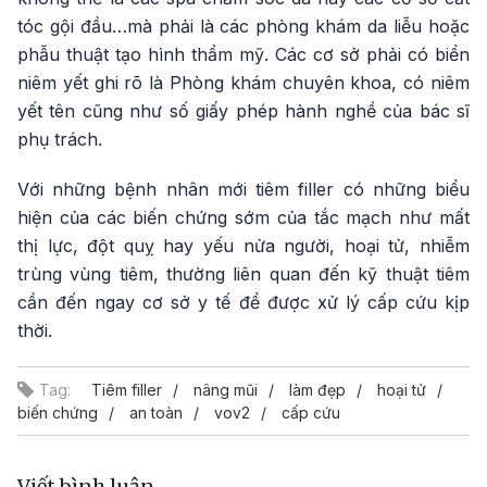
tóc gội đầu…mà phải là các phòng khám da liễu hoặc
phẫu thuật tạo hình thẩm mỹ. Các cơ sở phải có biển
niêm yết ghi rõ là Phòng khám chuyên khoa, có niêm
yết tên cũng như số giấy phép hành nghề của bác sĩ
phụ trách.
Với những bệnh nhân mới tiêm filler có những biểu
hiện của các biến chứng sớm của tắc mạch như mất
thị lực, đột quỵ hay yếu nửa người, hoại tử, nhiễm
trùng vùng tiêm, thường liên quan đến kỹ thuật tiêm
cần đến ngay cơ sở y tế để được xử lý cấp cứu kịp
thời.
Tag:
Tiêm filler
nâng mũi
làm đẹp
hoại tử
biến chứng
an toàn
vov2
cấp cứu
Viết bình luận