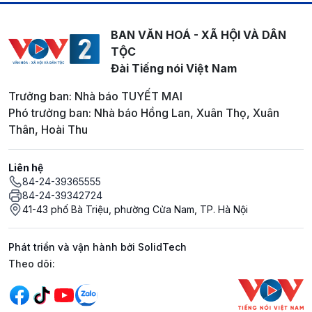
BAN VĂN HOÁ - XÃ HỘI VÀ DÂN
TỘC
Đài Tiếng nói Việt Nam
Trưởng ban: Nhà báo TUYẾT MAI
Phó trưởng ban: Nhà báo Hồng Lan, Xuân Thọ, Xuân
Thân, Hoài Thu
Liên hệ
84-24-39365555
84-24-39342724
41-43 phố Bà Triệu, phường Cửa Nam, TP. Hà Nội
Phát triển và vận hành bởi SolidTech
Mạng xã hội
Theo dõi: