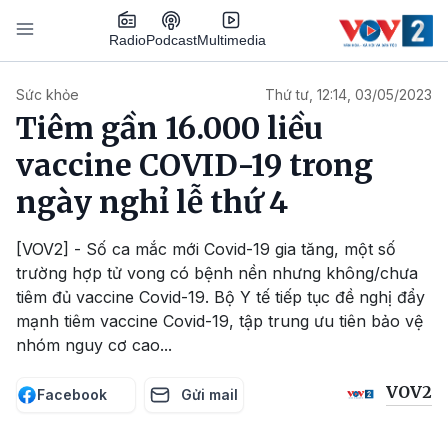
Nhảy đến nội dung
Podcast
Radio
Multimedia
Main navigation
Sức khỏe
Thứ tư, 12:14, 03/05/2023
Tiêm gần 16.000 liều
vaccine COVID-19 trong
ngày nghỉ lễ thứ 4
[VOV2] - Số ca mắc mới Covid-19 gia tăng, một số
trường hợp tử vong có bệnh nền nhưng không/chưa
tiêm đủ vaccine Covid-19. Bộ Y tế tiếp tục đề nghị đẩy
mạnh tiêm vaccine Covid-19, tập trung ưu tiên bảo vệ
nhóm nguy cơ cao...
VOV2
Facebook
Gửi mail