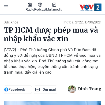
Nhảy đến nội dung
Podcast
Radio
Multimedia
Main navigation
Sức khỏe
Thứ ba, 21:22, 15/06/2021
TP HCM được phép mua và
nhập khẩu vắc xin
[VOV2] - Phó Thủ tướng Chính phủ Vũ Đức Đam đã
đồng ý với đề nghị của UBND TPHCM về việc mua và
nhập khẩu vắc xin. Phó Thủ tướng yêu cầu công tác
tổ chức thực hiện, truyền thông cần tránh tình trạng
tranh mua, đẩy giá lên cao.
Đinh Trang
Facebook
Gửi mail