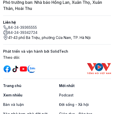
Phó trưởng ban: Nhà báo Hồng Lan, Xuân Thọ, Xuân
Thân, Hoài Thu
Liên hệ
84-24-39365555
84-24-39342724
41-43 phố Bà Triệu, phường Cửa Nam, TP. Hà Nội
Phát triển và vận hành bởi SolidTech
Mạng xã hội
Theo dõi:
Trang chủ
Mới nhất
Xem nhiều
Podcast
Bàn và luận
Đời sống - Xã hội
Xóa nhà tạm, nhà dột nát
Giáo dục - Đào tạo