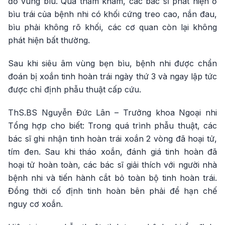
đỏ vùng bìu. Qua thăm khám, các bác sĩ phát hiện ở
bìu trái của bệnh nhi có khối cứng treo cao, nắn đau,
bìu phải không rõ khối, các cơ quan còn lại không
phát hiện bất thường.
Sau khi siêu âm vùng bẹn bìu, bệnh nhi được chẩn
đoán bị xoắn tinh hoàn trái ngày thứ 3 và ngay lập tức
được chỉ định phẫu thuật cấp cứu.
ThS.BS Nguyễn Đức Lân – Trưởng khoa Ngoại nhi
Tổng hợp cho biết: Trong quá trình phẫu thuật, các
bác sĩ ghi nhận tinh hoàn trái xoắn 2 vòng đã hoại tử,
tím đen. Sau khi tháo xoắn, đánh giá tinh hoàn đã
hoại tử hoàn toàn, các bác sĩ giải thích với người nhà
bệnh nhi và tiến hành cắt bỏ toàn bộ tinh hoàn trái.
Đồng thời cố định tinh hoàn bên phải để hạn chế
nguy cơ xoắn.