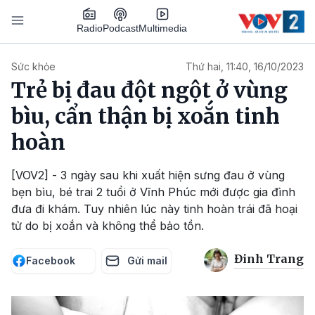
Nhảy đến nội dung
Podcast
Radio
Multimedia
Main navigation
Sức khỏe
Thứ hai, 11:40, 16/10/2023
Trẻ bị đau đột ngột ở vùng
bìu, cẩn thận bị xoắn tinh
hoàn
[VOV2] - 3 ngày sau khi xuất hiện sưng đau ở vùng
bẹn bìu, bé trai 2 tuổi ở Vĩnh Phúc mới được gia đình
đưa đi khám. Tuy nhiên lúc này tinh hoàn trái đã hoại
tử do bị xoắn và không thể bảo tồn.
Đinh Trang
Facebook
Gửi mail