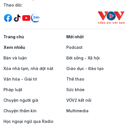
Mạng xã hội
Theo dõi:
Trang chủ
Mới nhất
Xem nhiều
Podcast
Bàn và luận
Đời sống - Xã hội
Xóa nhà tạm, nhà dột nát
Giáo dục - Đào tạo
Văn hóa - Giải trí
Thể thao
Pháp luật
Sức khỏe
Chuyện người già
VOV2 kết nối
Chuyện thầm kín
Multimedia
Học ngoại ngữ qua Radio