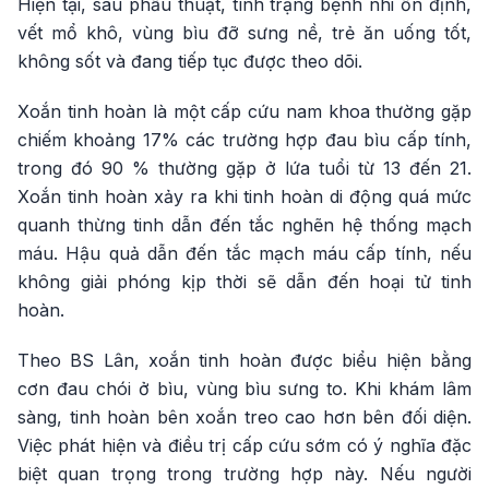
Hiện tại, sau phẫu thuật, tình trạng bệnh nhi ổn định,
vết mổ khô, vùng bìu đỡ sưng nề, trẻ ăn uống tốt,
không sốt và đang tiếp tục được theo dõi.
Xoắn tinh hoàn là một cấp cứu nam khoa thường gặp
chiếm khoảng 17% các trường hợp đau bìu cấp tính,
trong đó 90 % thường gặp ở lứa tuổi từ 13 đến 21.
Xoắn tinh hoàn xảy ra khi tinh hoàn di động quá mức
quanh thừng tinh dẫn đến tắc nghẽn hệ thống mạch
máu. Hậu quả dẫn đến tắc mạch máu cấp tính, nếu
không giải phóng kịp thời sẽ dẫn đến hoại tử tinh
hoàn.
Theo BS Lân, xoắn tinh hoàn được biểu hiện bằng
cơn đau chói ở bìu, vùng bìu sưng to. Khi khám lâm
sàng, tinh hoàn bên xoắn treo cao hơn bên đối diện.
Việc phát hiện và điều trị cấp cứu sớm có ý nghĩa đặc
biệt quan trọng trong trường hợp này. Nếu người