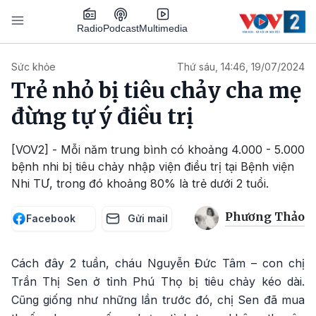
Nhảy đến nội dung
Podcast
Radio
Multimedia
Main navigation
Sức khỏe
Thứ sáu, 14:46, 19/07/2024
Trẻ nhỏ bị tiêu chảy cha mẹ
đừng tự ý điều trị
[VOV2] - Mỗi năm trung bình có khoảng 4.000 - 5.000
bệnh nhi bị tiêu chảy nhập viện điều trị tại Bệnh viện
Nhi TƯ, trong đó khoảng 80% là trẻ dưới 2 tuổi.
Phương Thảo
Facebook
Gửi mail
Cách đây 2 tuần, cháu Nguyễn Đức Tâm – con chị
Trần Thị Sen ở tỉnh Phú Thọ bị tiêu chảy kéo dài.
Cũng giống như những lần trước đó, chị Sen đã mua