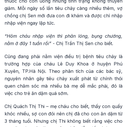
thuốc cho con uống nhưng tình trạng không thuyên
giảm. Mỗi ngày số lần tiêu chảy càng nhiều thêm, vợ
chồng chị Sen mới đưa con đi khám và được chỉ nhập
nhập viện ngay lập tức.
“Hôm cháu nhập viện thì phân lỏng, bụng chướng,
nằm ở đây 1 tuần rồi”
- Chị Trần Thị Sen cho biết.
Cũng đang phải nằm viện điều trị bệnh tiêu chảy là
trường hợp của cháu Lê Duy Khoa ở huyện Phú
Xuyên, TP.Hà Nội. Theo phân tích của các bác sỹ,
nguyên nhân gây tiêu chảy xuất phát từ chính thói
quen chăm sóc mà nhiều bà mẹ dễ mắc phải, đó là
việc cho trẻ ăn dặm quá sớm.
Chị Quách Thị Thi – mẹ cháu cho biết, thấy con quấy
khóc nhiều, sợ con đói nên chị đã cho con ăn dặm từ
3 tháng tuổi. Nhưng chị Thi không biết rằng việc cho