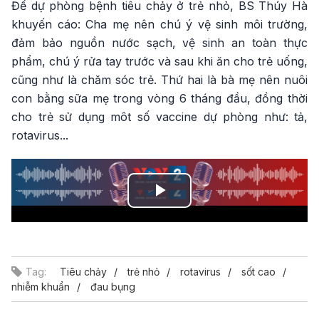
Để dự phòng bệnh tiêu chảy ở trẻ nhỏ, BS Thúy Hà
khuyến cáo: Cha mẹ nên chú ý vệ sinh môi trường,
đảm bảo nguồn nước sạch, vệ sinh an toàn thực
phẩm, chú ý rửa tay trước và sau khi ăn cho trẻ uống,
cũng như là chăm sóc trẻ. Thứ hai là bà mẹ nên nuôi
con bằng sữa mẹ trong vòng 6 tháng đầu, đồng thời
cho trẻ sử dụng môt số vaccine dự phòng như: tả,
rotavirus...
Play
Video
Tag:
Tiêu chảy
trẻ nhỏ
rotavirus
sốt cao
nhiễm khuẩn
đau bụng