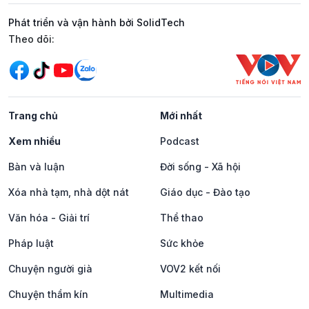
Phát triển và vận hành bởi SolidTech
Mạng xã hội
Theo dõi:
Trang chủ
Mới nhất
Xem nhiều
Podcast
Bàn và luận
Đời sống - Xã hội
Xóa nhà tạm, nhà dột nát
Giáo dục - Đào tạo
Văn hóa - Giải trí
Thể thao
Pháp luật
Sức khỏe
Chuyện người già
VOV2 kết nối
Chuyện thầm kín
Multimedia