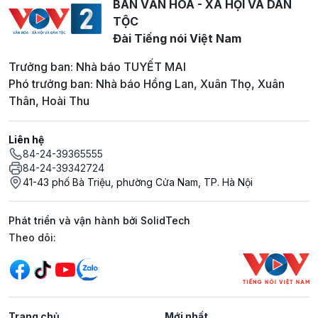
BAN VĂN HOÁ - XÃ HỘI VÀ DÂN
TỘC
Đài Tiếng nói Việt Nam
Trưởng ban: Nhà báo TUYẾT MAI
Phó trưởng ban: Nhà báo Hồng Lan, Xuân Thọ, Xuân
Thân, Hoài Thu
Liên hệ
84-24-39365555
84-24-39342724
41-43 phố Bà Triệu, phường Cửa Nam, TP. Hà Nội
Phát triển và vận hành bởi SolidTech
Mạng xã hội
Theo dõi:
Trang chủ
Mới nhất