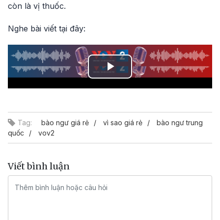
còn là vị thuốc.
Nghe bài viết tại đây:
Play
Video
Tag:
bào ngư giá rẻ
vì sao giá rẻ
bào ngư trung
quốc
vov2
Viết bình luận