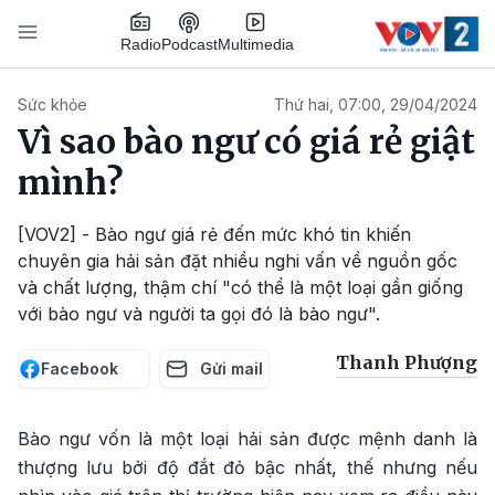
Nhảy đến nội dung
Podcast
Radio
Multimedia
Main navigation
Sức khỏe
Thứ hai, 07:00, 29/04/2024
Vì sao bào ngư có giá rẻ giật
mình?
[VOV2] - Bào ngư giá rẻ đến mức khó tin khiến
chuyên gia hải sản đặt nhiều nghi vấn về nguồn gốc
và chất lượng, thậm chí "có thể là một loại gần giống
với bào ngư và người ta gọi đó là bào ngư".
Thanh Phượng
Facebook
Gửi mail
Bào ngư vốn là một loại hải sản được mệnh danh là
thượng lưu bởi độ đắt đỏ bậc nhất, thế nhưng nếu