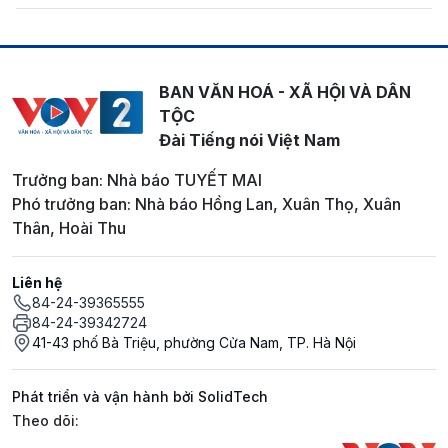
BAN VĂN HOÁ - XÃ HỘI VÀ DÂN
TỘC
Đài Tiếng nói Việt Nam
Trưởng ban: Nhà báo TUYẾT MAI
Phó trưởng ban: Nhà báo Hồng Lan, Xuân Thọ, Xuân
Thân, Hoài Thu
Liên hệ
84-24-39365555
84-24-39342724
41-43 phố Bà Triệu, phường Cửa Nam, TP. Hà Nội
Phát triển và vận hành bởi SolidTech
Mạng xã hội
Theo dõi: