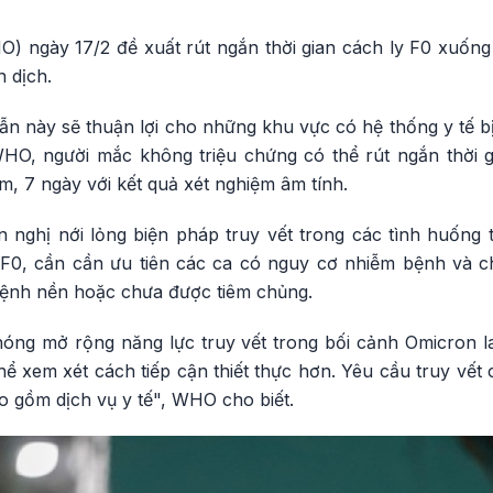
HO) ngày 17/2 đề xuất rút ngắn thời gian cách ly F0 xuốn
h dịch.
n này sẽ thuận lợi cho những khu vực có hệ thống y tế bị 
HO, người mắc không triệu chứng có thể rút ngắn thời 
, 7 ngày với kết quả xét nghiệm âm tính.
nghị nới lỏng biện pháp truy vết trong các tình huống t
i F0, cần cần ưu tiên các ca có nguy cơ nhiễm bệnh và 
 bệnh nền hoặc chưa được tiêm chủng.
ng mở rộng năng lực truy vết trong bối cảnh Omicron l
thể xem xét cách tiếp cận thiết thực hơn. Yêu cầu truy vết
ao gồm dịch vụ y tế", WHO cho biết.