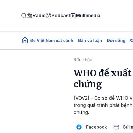
Nhảy đến nội dung
Radio
Podcast
Multimedia
Main navigation
Để Việt Nam cất cánh
Bàn và luận
Đời sống - X
Sức khỏe
WHO đề xuất 
chứng
[VOV2] - Cơ sở để WHO và
trong quá trình phát bệnh
chứng.
Facebook
Gửi 