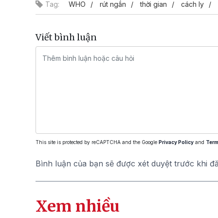
Tag:
WHO
rút ngắn
thời gian
cách ly
Viết bình luận
This site is protected by reCAPTCHA and the Google
Privacy Policy
and
Term
Bình luận của bạn sẽ được xét duyệt trước khi đ
Xem nhiều