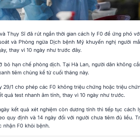
à Thụy Sĩ đã rút ngắn thời gian cách ly F0 để ứng phó vớ
 soát và Phòng ngừa Dịch bệnh Mỹ khuyến nghị người mắc
ày, thay vì 10 ngày như trước đây.
 bỏ hạn chế phòng dịch. Tại Hà Lan, người dân không cầ
anh tiêm chủng kể từ cuối tháng này.
y 29/1 cho phép các F0 không triệu chứng hoặc triệu chứn
ết quả test nhanh âm tính, thay vì 10 ngày như trước.
ày kết quả xét nghiệm còn dương tính thì tiếp tục cách l
heo quy định và 14 ngày đối với người chưa tiêm đủ liều. T
c nhận F0 khỏi bệnh.