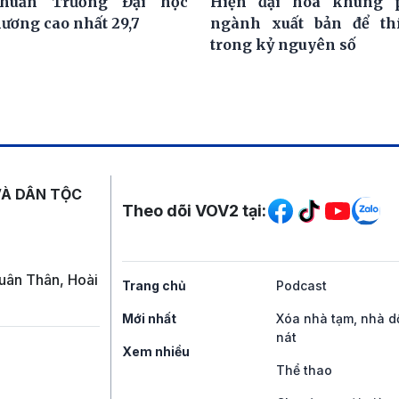
huẩn Trường Đại học
Hiện đại hóa khung 
hương cao nhất 29,7
ngành xuất bản để th
trong kỷ nguyên số
Mạng xã hội
VÀ DÂN TỘC
Theo dõi VOV2 tại:
uân Thân, Hoài
Trang chủ
Podcast
Mới nhất
Xóa nhà tạm, nhà d
nát
Xem nhiều
Thể thao