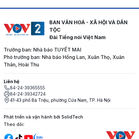
BAN VĂN HOÁ - XÃ HỘI VÀ DÂN
TỘC
Đài Tiếng nói Việt Nam
Trưởng ban: Nhà báo TUYẾT MAI
Phó trưởng ban: Nhà báo Hồng Lan, Xuân Thọ, Xuân
Thân, Hoài Thu
Liên hệ
84-24-39365555
84-24-39342724
41-43 phố Bà Triệu, phường Cửa Nam, TP. Hà Nội
Phát triển và vận hành bởi SolidTech
Mạng xã hội
Theo dõi: