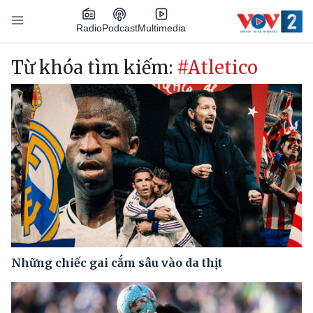
Nhảy đến nội dung
Podcast
Radio
Multimedia
Main navigation
Từ khóa tìm kiếm:
#Atletico
Những chiếc gai cắm sâu vào da thịt