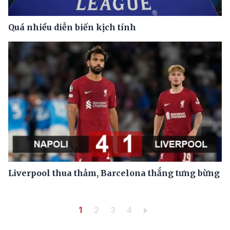
Quá nhiều diễn biến kịch tính
Liverpool thua thảm, Barcelona thắng tưng bừng
Pagination
Trang hiện thời
Trang
Trang
Trang
1
2
3
4