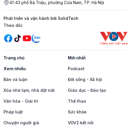
41-43 phố Bà Triệu, phường Cửa Nam, TP. Hà Nội
Phát triển và vận hành bởi SolidTech
Mạng xã hội
Theo dõi:
Trang chủ
Mới nhất
Xem nhiều
Podcast
Bàn và luận
Đời sống - Xã hội
Xóa nhà tạm, nhà dột nát
Giáo dục - Đào tạo
Văn hóa - Giải trí
Thể thao
Pháp luật
Sức khỏe
Chuyện người già
VOV2 kết nối