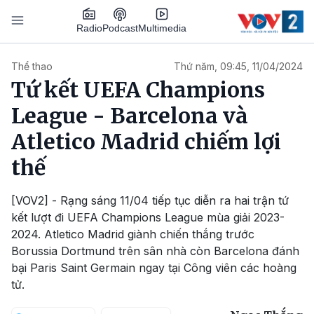
Nhảy đến nội dung
Podcast
Radio
Multimedia
Main navigation
Thể thao
Thứ năm, 09:45, 11/04/2024
Tứ kết UEFA Champions
League - Barcelona và
Atletico Madrid chiếm lợi
thế
[VOV2] - Rạng sáng 11/04 tiếp tục diễn ra hai trận tứ
kết lượt đi UEFA Champions League mùa giải 2023-
2024. Atletico Madrid giành chiến thắng trước
Borussia Dortmund trên sân nhà còn Barcelona đánh
bại Paris Saint Germain ngay tại Công viên các hoàng
tử.