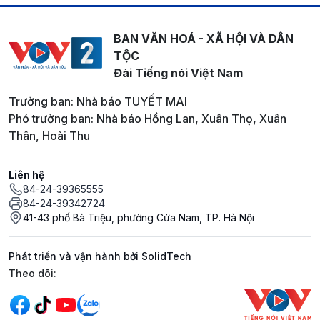
BAN VĂN HOÁ - XÃ HỘI VÀ DÂN
TỘC
Đài Tiếng nói Việt Nam
Trưởng ban: Nhà báo TUYẾT MAI
Phó trưởng ban: Nhà báo Hồng Lan, Xuân Thọ, Xuân
Thân, Hoài Thu
Liên hệ
84-24-39365555
84-24-39342724
41-43 phố Bà Triệu, phường Cửa Nam, TP. Hà Nội
Phát triển và vận hành bởi SolidTech
Mạng xã hội
Theo dõi: