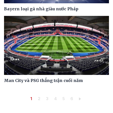
Bayern loại gã nhà giàu nước Pháp
Man City và PSG thắng trận cuối năm
Pagination
Trang hiện thời
Trang
Trang
Trang
Trang
Trang
1
2
3
4
5
6