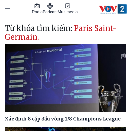
Nhảy đến nội dung
Podcast
Radio
Multimedia
Main navigation
Từ khóa tìm kiếm:
Paris Saint-
Germain.
Xác định 8 cặp đấu vòng 1/8 Champions League