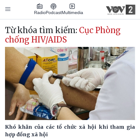
Nhảy đến nội dung
Podcast
Radio
Multimedia
Main navigation
Từ khóa tìm kiếm:
Cục Phòng
chống HIV/AIDS
Khó khăn của các tổ chức xã hội khi tham gia
hợp đồng xã hội