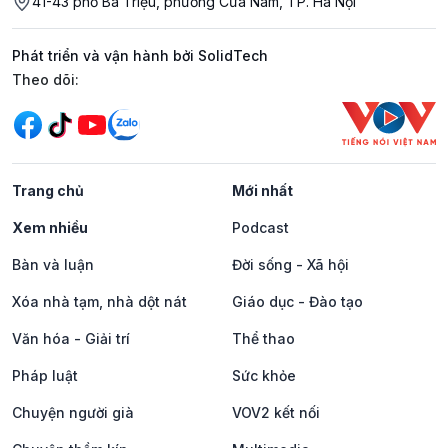
41-43 phố Bà Triệu, phường Cửa Nam, TP. Hà Nội
Phát triển và vận hành bởi SolidTech
Mạng xã hội
Theo dõi:
Trang chủ
Mới nhất
Xem nhiều
Podcast
Bàn và luận
Đời sống - Xã hội
Xóa nhà tạm, nhà dột nát
Giáo dục - Đào tạo
Văn hóa - Giải trí
Thể thao
Pháp luật
Sức khỏe
Chuyện người già
VOV2 kết nối