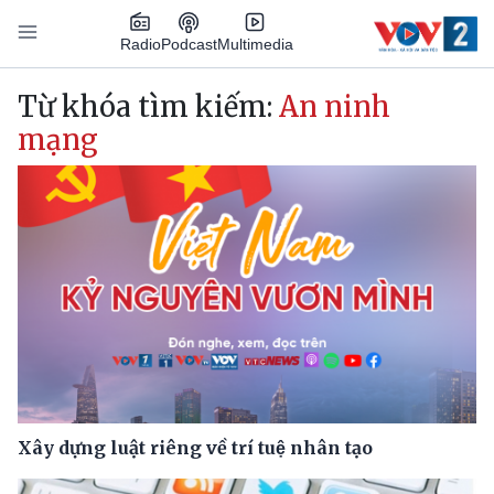
Nhảy đến nội dung
Podcast
Radio
Multimedia
Main navigation
Từ khóa tìm kiếm:
An ninh
mạng
Xây dựng luật riêng về trí tuệ nhân tạo