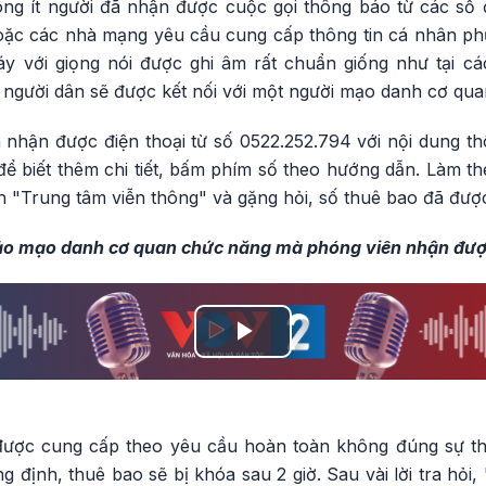
g ít người đã nhận được cuộc gọi thông báo từ các số 
ặc các nhà mạng yêu cầu cung cấp thông tin cá nhân ph
y với giọng nói được ghi âm rất chuẩn giống như tại cá
 người dân sẽ được kết nối với một người mạo danh cơ qua
nhận được điện thoại từ số 0522.252.794 với nội dung thô
để biết thêm chi tiết, bấm phím số theo hướng dẫn. Làm t
 "Trung tâm viễn thông" và gặng hỏi, số thuê bao đã đượ
 đảo mạo danh cơ quan chức năng mà phóng viên nhận đượ
Play
Video
 được cung cấp theo yêu cầu hoàn toàn không đúng sự t
 định, thuê bao sẽ bị khóa sau 2 giờ. Sau vài lời tra hỏi,