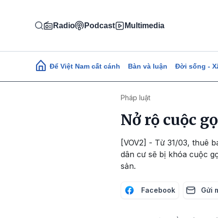
Nhảy đến nội dung
Radio
Podcast
Multimedia
Main navigation
Để Việt Nam cất cánh
Bàn và luận
Đời sống - X
Pháp luật
Nở rộ cuộc go
[VOV2] - Từ 31/03, thuê ba
dân cư sẽ bị khóa cuộc gọi
sản.
Facebook
Gửi 