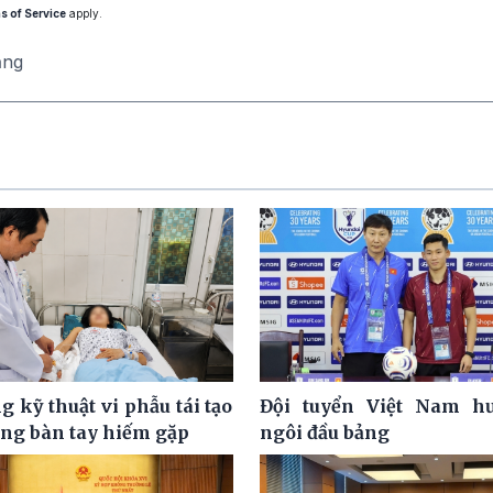
s of Service
apply.
ăng
 kỹ thuật vi phẫu tái tạo
Đội tuyển Việt Nam hư
ơng bàn tay hiếm gặp
ngôi đầu bảng