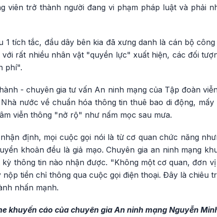
ng viên trở thành người đang vi phạm pháp luật và phải n
 1 tích tắc, đầu dây bên kia đã xưng danh là cán bộ công
 với rất nhiều nhân vật "quyền lực" xuất hiện, các đối t
 phí".
nh - chuyên gia tư vấn An ninh mạng của Tập đoàn viễn th
Nhà nước về chuẩn hóa thông tin thuê bao di động, mấy
tâm viễn thông "nở rộ" như nấm mọc sau mưa.
ận định, mọi cuộc gọi nói là từ cơ quan chức năng nhưng
uyển khoản đều là giả mạo. Chuyên gia an ninh mạng khu
 kỳ thông tin nào nhận được. "Không một cơ quan, đơn vị 
 nộp tiền chỉ thông qua cuộc gọi điện thoại. Đây là chiêu t
hành nhấn mạnh.
ghe khuyến cáo của chuyên gia An ninh mạng Nguyễn Min