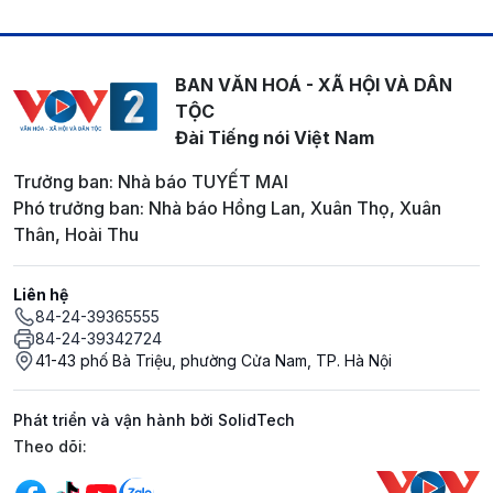
BAN VĂN HOÁ - XÃ HỘI VÀ DÂN
TỘC
Đài Tiếng nói Việt Nam
Trưởng ban: Nhà báo TUYẾT MAI
Phó trưởng ban: Nhà báo Hồng Lan, Xuân Thọ, Xuân
Thân, Hoài Thu
Liên hệ
84-24-39365555
84-24-39342724
41-43 phố Bà Triệu, phường Cửa Nam, TP. Hà Nội
Phát triển và vận hành bởi SolidTech
Mạng xã hội
Theo dõi: