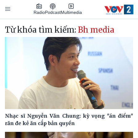
Nhảy đến nội dung
Podcast
Radio
Multimedia
Main navigation
Từ khóa tìm kiếm:
Bh media
Nhạc sĩ Nguyễn Văn Chung: kỳ vọng "án điểm"
răn đe kẻ ăn cắp bản quyền