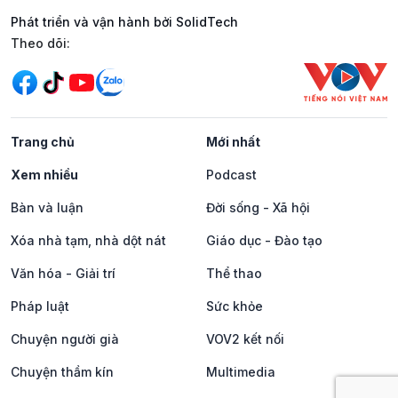
Phát triển và vận hành bởi SolidTech
Mạng xã hội
Theo dõi:
Trang chủ
Mới nhất
Xem nhiều
Podcast
Bàn và luận
Đời sống - Xã hội
Xóa nhà tạm, nhà dột nát
Giáo dục - Đào tạo
Văn hóa - Giải trí
Thể thao
Pháp luật
Sức khỏe
Chuyện người già
VOV2 kết nối
Chuyện thầm kín
Multimedia