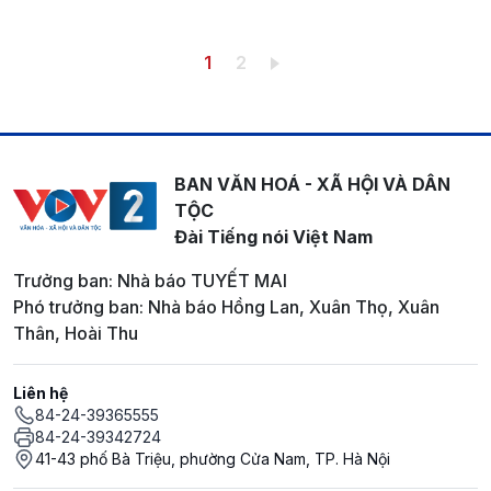
Pagination
Trang hiện thời
Trang
1
2
BAN VĂN HOÁ - XÃ HỘI VÀ DÂN
TỘC
Đài Tiếng nói Việt Nam
Trưởng ban: Nhà báo TUYẾT MAI
Phó trưởng ban: Nhà báo Hồng Lan, Xuân Thọ, Xuân
Thân, Hoài Thu
Liên hệ
84-24-39365555
84-24-39342724
41-43 phố Bà Triệu, phường Cửa Nam, TP. Hà Nội