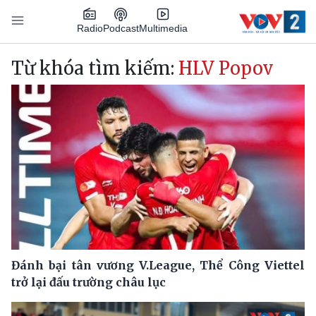
Nhảy đến nội dung
Podcast
Radio
Multimedia
Main navigation
Từ khóa tìm kiếm:
HLV Popov
Đánh bại tân vương V.League, Thể Công Viettel
trở lại đấu trường châu lục