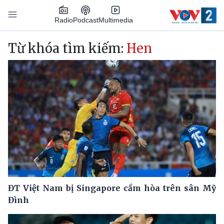
Nhảy đến nội dung
Podcast
Radio
Multimedia
Main navigation
Từ khóa tìm kiếm:
Hen
ĐT Việt Nam bị Singapore cầm hòa trên sân Mỹ
Đình