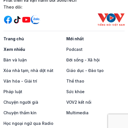
Phát triển và vận hành bởi SolidTech
Mạng xã hội
Theo dõi:
Trang chủ
Mới nhất
Xem nhiều
Podcast
Bàn và luận
Đời sống - Xã hội
Xóa nhà tạm, nhà dột nát
Giáo dục - Đào tạo
Văn hóa - Giải trí
Thể thao
Pháp luật
Sức khỏe
Chuyện người già
VOV2 kết nối
Chuyện thầm kín
Multimedia
Học ngoại ngữ qua Radio