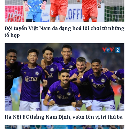
Đội tuyển Việt Nam đa dạng hoá lối chơi từ những
tổ hợp
Hà Nội FC thắng Nam Định, vươn lên vị trí thứ ba