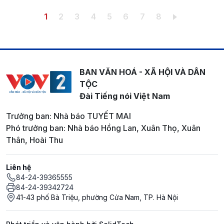
Pagination
Trang hiện thời
Trang
Trang
Trang
Trang
Trang
Trang
Trang
1
2
3
4
5
6
7
8
BAN VĂN HOÁ - XÃ HỘI VÀ DÂN
TỘC
Đài Tiếng nói Việt Nam
Trưởng ban: Nhà báo TUYẾT MAI
Phó trưởng ban: Nhà báo Hồng Lan, Xuân Thọ, Xuân
Thân, Hoài Thu
Liên hệ
84-24-39365555
84-24-39342724
41-43 phố Bà Triệu, phường Cửa Nam, TP. Hà Nội