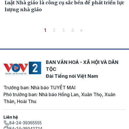
Luật Nhà giáo là công cụ sắc bén để phát triển lực
lượng nhà giáo
Pagination
Trang hiện thời
Trang
Trang
Trang
1
2
3
4
BAN VĂN HOÁ - XÃ HỘI VÀ DÂN
TỘC
Đài Tiếng nói Việt Nam
Trưởng ban: Nhà báo TUYẾT MAI
Phó trưởng ban: Nhà báo Hồng Lan, Xuân Thọ, Xuân
Thân, Hoài Thu
Liên hệ
84-24-39365555
84-24-39342724