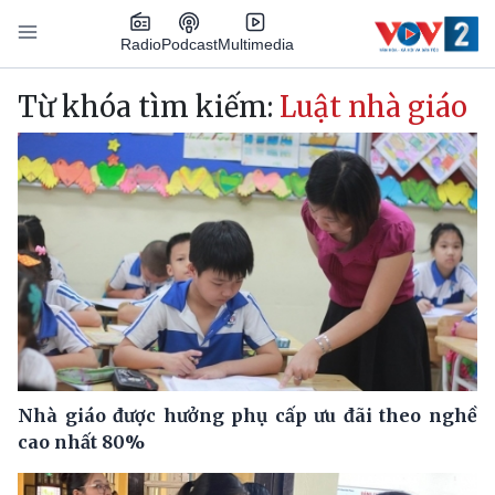
Nhảy đến nội dung
Podcast
Radio
Multimedia
Main navigation
Từ khóa tìm kiếm:
Luật nhà giáo
Nhà giáo được hưởng phụ cấp ưu đãi theo nghề
cao nhất 80%