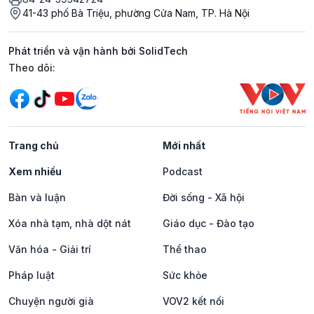
41-43 phố Bà Triệu, phường Cửa Nam, TP. Hà Nội
Phát triển và vận hành bởi SolidTech
Mạng xã hội
Theo dõi:
Trang chủ
Mới nhất
Xem nhiều
Podcast
Bàn và luận
Đời sống - Xã hội
Xóa nhà tạm, nhà dột nát
Giáo dục - Đào tạo
Văn hóa - Giải trí
Thể thao
Pháp luật
Sức khỏe
Chuyện người già
VOV2 kết nối