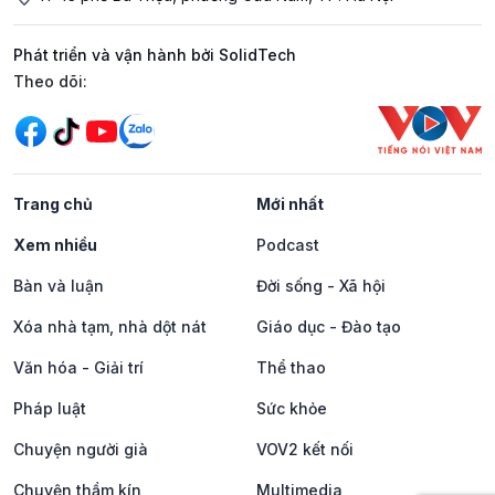
Phát triển và vận hành bởi SolidTech
Mạng xã hội
Theo dõi:
Trang chủ
Mới nhất
Xem nhiều
Podcast
Bàn và luận
Đời sống - Xã hội
Xóa nhà tạm, nhà dột nát
Giáo dục - Đào tạo
Văn hóa - Giải trí
Thể thao
Pháp luật
Sức khỏe
Chuyện người già
VOV2 kết nối
Chuyện thầm kín
Multimedia