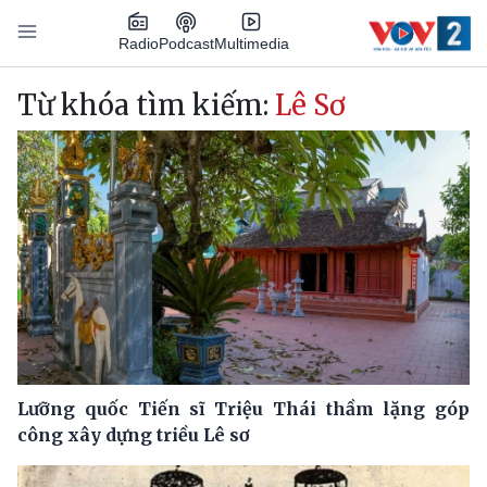
Nhảy đến nội dung
Podcast
Radio
Multimedia
Main navigation
Từ khóa tìm kiếm:
Lê Sơ
Lưỡng quốc Tiến sĩ Triệu Thái thầm lặng góp
công xây dựng triều Lê sơ