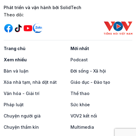
Phát triển và vận hành bởi SolidTech
Mạng xã hội
Theo dõi:
Trang chủ
Mới nhất
Xem nhiều
Podcast
Bàn và luận
Đời sống - Xã hội
Xóa nhà tạm, nhà dột nát
Giáo dục - Đào tạo
Văn hóa - Giải trí
Thể thao
Pháp luật
Sức khỏe
Chuyện người già
VOV2 kết nối
Chuyện thầm kín
Multimedia