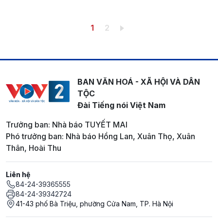
Pagination
Trang hiện thời
Trang
1
2
BAN VĂN HOÁ - XÃ HỘI VÀ DÂN
TỘC
Đài Tiếng nói Việt Nam
Trưởng ban: Nhà báo TUYẾT MAI
Phó trưởng ban: Nhà báo Hồng Lan, Xuân Thọ, Xuân
Thân, Hoài Thu
Liên hệ
84-24-39365555
84-24-39342724
41-43 phố Bà Triệu, phường Cửa Nam, TP. Hà Nội