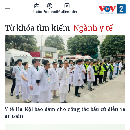
Nhảy đến nội dung
Podcast
Radio
Multimedia
Main navigation
Từ khóa tìm kiếm:
Ngành y tế
Y tế Hà Nội bảo đảm cho công tác bầu cử diễn ra
an toàn