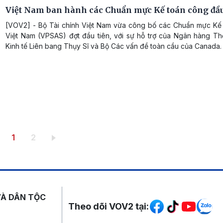
Việt Nam ban hành các Chuẩn mực Kế toán công đầu
[VOV2] - Bộ Tài chính Việt Nam vừa công bố các Chuẩn mực Kế
Việt Nam (VPSAS) đợt đầu tiên, với sự hỗ trợ của Ngân hàng Thế
Kinh tế Liên bang Thụy Sĩ và Bộ Các vấn đề toàn cầu của Canada.
Trang hiện thời
Trang
1
2
Mạng xã hội
VÀ DÂN TỘC
Theo dõi VOV2 tại: