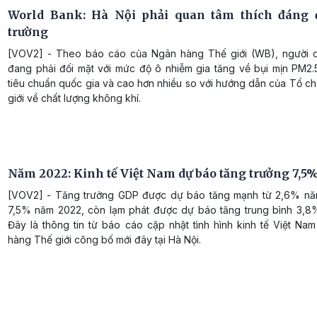
World Bank: Hà Nội phải quan tâm thích đáng 
trường
[VOV2] - Theo báo cáo của Ngân hàng Thế giới (WB), người 
đang phải đối mặt với mức độ ô nhiễm gia tăng về bụi mịn PM2.
tiêu chuẩn quốc gia và cao hơn nhiều so với hướng dẫn của Tổ ch
giới về chất lượng không khí.
Năm 2022: Kinh tế Việt Nam dự báo tăng trưởng 7,5
[VOV2] - Tăng trưởng GDP được dự báo tăng mạnh từ 2,6% nă
7,5% năm 2022, còn lạm phát được dự báo tăng trung bình 3,8
Đây là thông tin từ báo cáo cập nhật tình hình kinh tế Việt Na
hàng Thế giới công bố mới đây tại Hà Nội.