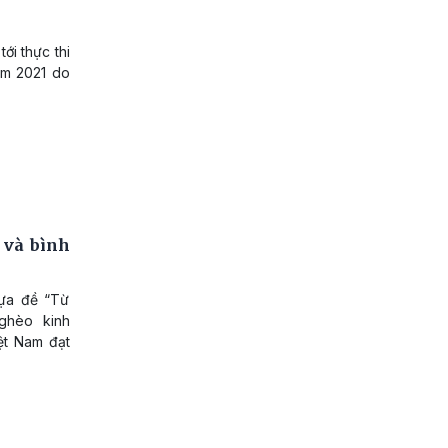
ới thực thi
ăm 2021 do
 và bình
tựa đề “Từ
ghèo kinh
ệt Nam đạt