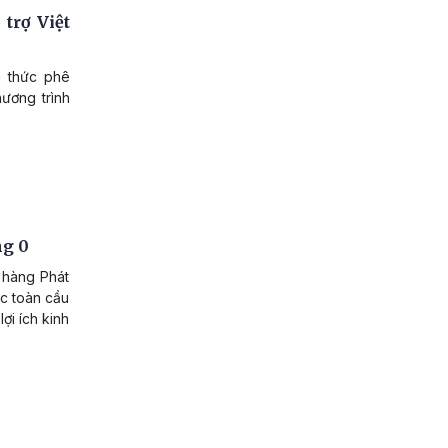
trợ Việt
h thức phê
hương trình
ng 0
 hàng Phát
ực toàn cầu
ợi ích kinh