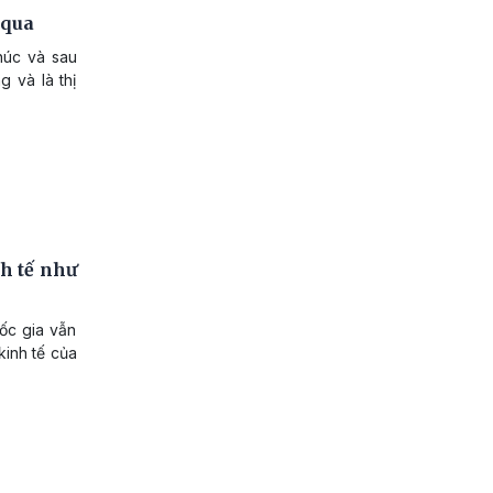
 qua
húc và sau
g và là thị
h tế như
ốc gia vẫn
kinh tế của