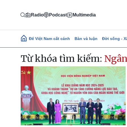
Nhảy đến nội dung
Radio
Podcast
Multimedia
Main navigation
Để Việt Nam cất cánh
Bàn và luận
Đời sống - X
Từ khóa tìm kiếm:
Ngân