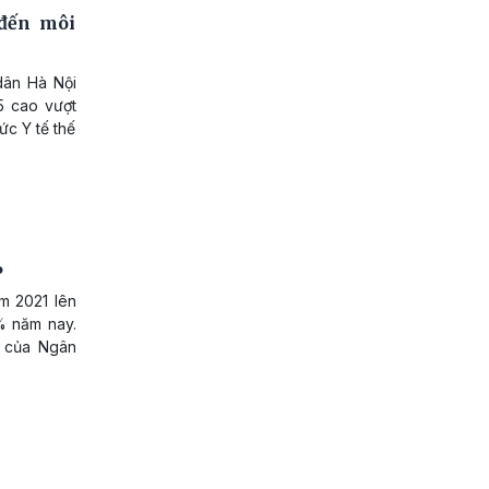
đến môi
dân Hà Nội
5 cao vượt
ức Y tế thế
%
m 2021 lên
% năm nay.
m của Ngân