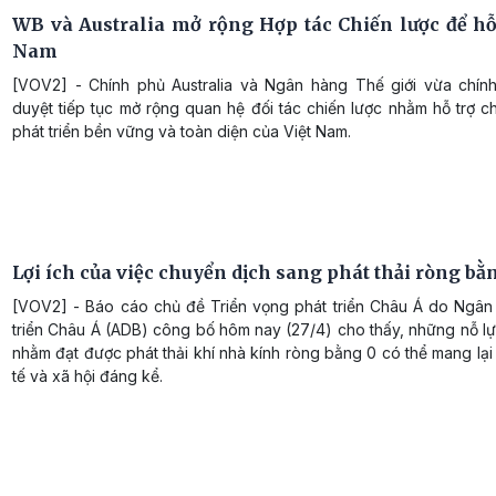
WB và Australia mở rộng Hợp tác Chiến lược để hỗ 
Nam
[VOV2] - Chính phủ Australia và Ngân hàng Thế giới vừa chín
duyệt tiếp tục mở rộng quan hệ đối tác chiến lược nhằm hỗ trợ c
phát triển bền vững và toàn diện của Việt Nam.
Lợi ích của việc chuyển dịch sang phát thải ròng bằ
[VOV2] - Báo cáo chủ đề Triển vọng phát triển Châu Á do Ngân
triển Châu Á (ADB) công bố hôm nay (27/4) cho thấy, những nỗ l
nhằm đạt được phát thải khí nhà kính ròng bằng 0 có thể mang lại l
tế và xã hội đáng kể.