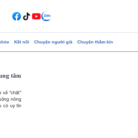
khỏe
Kết nối
Chuyện người già
Chuyện thầm kín
rung tâm
 về “chất”
 sống nông
 có uy tín