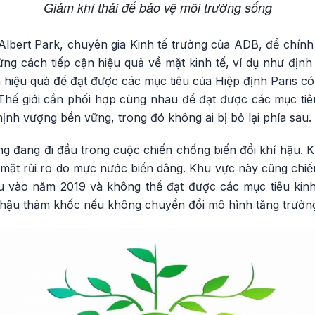
Giảm khí thải để bảo vệ môi trường sống
lbert Park, chuyên gia Kinh tế trưởng của ADB, để chính
ng cách tiếp cận hiệu quả về mặt kinh tế, ví dụ như định
 hiệu quả để đạt được các mục tiêu của Hiệp định Paris có 
 Thế giới cần phối hợp cùng nhau để đạt được các mục tiê
ịnh vượng bền vững, trong đó không ai bị bỏ lại phía sau.
g đang đi đầu trong cuộc chiến chống biến đổi khí hậu. 
 mặt rủi ro do mực nước biển dâng. Khu vực này cũng chi
ầu vào năm 2019 và không thể đạt được các mục tiêu kinh 
hí hậu thảm khốc nếu không chuyển đổi mô hình tăng trưởn