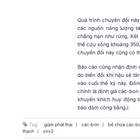
Quá trình chuyển đổi này
các nguồn năng lượng tá
chẳng hạn như rừng. Kết 
thể cứu sống khoảng 350.
chuyển đổi này cũng có th
Báo cáo cũng nhận định r
do biến đổi khí hậu sẽ tă
vào cuối thế kỷ này. Đồn
chính là định giá các-bon
khuyến khích huy động tà
bảo đảm công bằng./.
Tag:
giảm phát thải
các-bon
bể chứa các-b
thạch
vov2