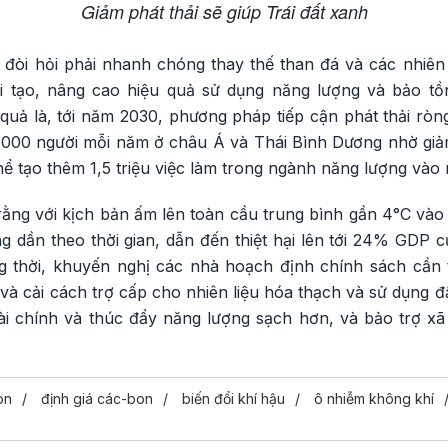
Giảm phát thải sẽ giúp Trái đất xanh
 đòi hỏi phải nhanh chóng thay thế than đá và các nhiên
i tạo, nâng cao hiệu quả sử dụng năng lượng và bảo tồ
quả là, tới năm 2030, phương pháp tiếp cận phát thải rò
000 người mỗi năm ở châu Á và Thái Bình Dương nhờ giả
ể tạo thêm 1,5 triệu việc làm trong ngành năng lượng vào
ằng với kịch bản ấm lên toàn cầu trung bình gần 4°C vào
ng dần theo thời gian, dẫn đến thiệt hại lên tới 24% GDP 
g thời, khuyến nghị các nhà hoạch định chính sách cần 
 và cải cách trợ cấp cho nhiên liệu hóa thạch và sử dụng đ
i chính và thúc đẩy năng lượng sạch hơn, và bảo trợ xã 
on
định giá các-bon
biến đổi khí hậu
ô nhiễm không khí