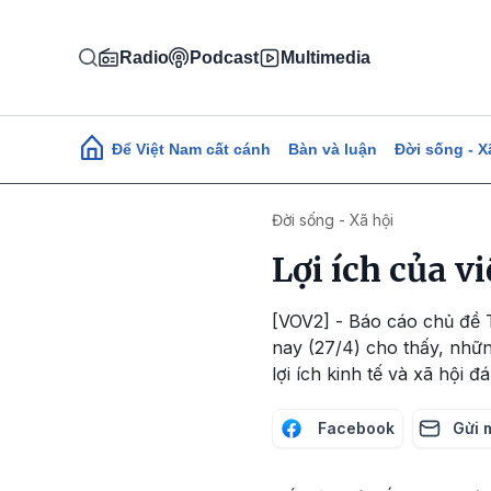
Nhảy đến nội dung
Radio
Podcast
Multimedia
Main navigation
Để Việt Nam cất cánh
Bàn và luận
Đời sống - X
Đời sống - Xã hội
Lợi ích của v
[VOV2] - Báo cáo chủ đề 
nay (27/4) cho thấy, nhữn
lợi ích kinh tế và xã hội đ
Facebook
Gửi 