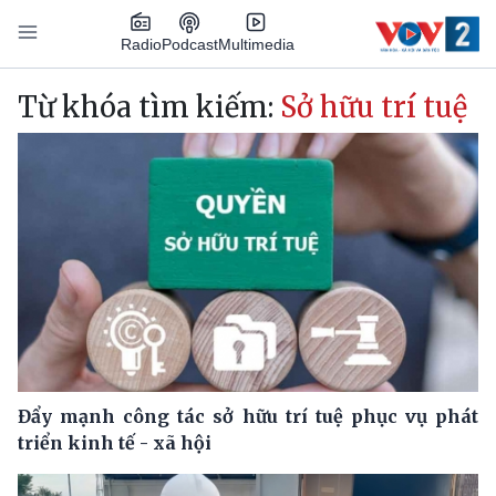
Nhảy đến nội dung
Podcast
Radio
Multimedia
Main navigation
Từ khóa tìm kiếm:
Sở hữu trí tuệ
Đẩy mạnh công tác sở hữu trí tuệ phục vụ phát
triển kinh tế - xã hội