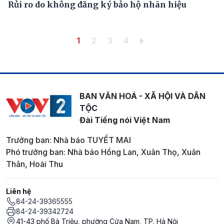
Rủi ro do không đăng ký bảo hộ nhãn hiệu
Pagination
Trang hiện thời
Trang
Trang
Trang
1
2
3
4
BAN VĂN HOÁ - XÃ HỘI VÀ DÂN
TỘC
Đài Tiếng nói Việt Nam
Trưởng ban: Nhà báo TUYẾT MAI
Phó trưởng ban: Nhà báo Hồng Lan, Xuân Thọ, Xuân
Thân, Hoài Thu
Liên hệ
84-24-39365555
84-24-39342724
41-43 phố Bà Triệu, phường Cửa Nam, TP. Hà Nội