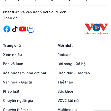
Phát triển và vận hành bởi SolidTech
Mạng xã hội
Theo dõi:
Trang chủ
Mới nhất
Xem nhiều
Podcast
Bàn và luận
Đời sống - Xã hội
Xóa nhà tạm, nhà dột nát
Giáo dục - Đào tạo
Văn hóa - Giải trí
Thể thao
Pháp luật
Sức khỏe
Chuyện người già
VOV2 kết nối
Chuyện thầm kín
Multimedia