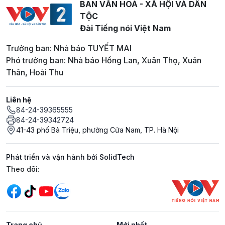
BAN VĂN HOÁ - XÃ HỘI VÀ DÂN
TỘC
Đài Tiếng nói Việt Nam
Trưởng ban: Nhà báo TUYẾT MAI
Phó trưởng ban: Nhà báo Hồng Lan, Xuân Thọ, Xuân
Thân, Hoài Thu
Liên hệ
84-24-39365555
84-24-39342724
41-43 phố Bà Triệu, phường Cửa Nam, TP. Hà Nội
Phát triển và vận hành bởi SolidTech
Mạng xã hội
Theo dõi:
Trang chủ
Mới nhất