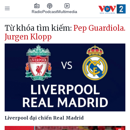
Nhảy đến nội dung
Podcast
Radio
Multimedia
Main navigation
Từ khóa tìm kiếm:
Pep Guardiola.
Jurgen Klopp
Liverpool đại chiến Real Madrid