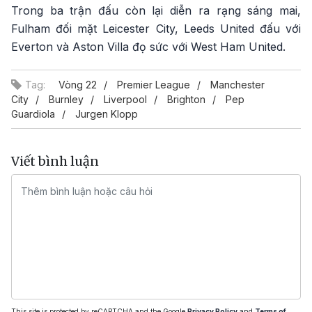
Trong ba trận đấu còn lại diễn ra rạng sáng mai,
Fulham đối mặt Leicester City, Leeds United đấu với
Everton và Aston Villa đọ sức với West Ham United.
Tag:
Vòng 22
Premier League
Manchester
City
Burnley
Liverpool
Brighton
Pep
Guardiola
Jurgen Klopp
Viết bình luận
This site is protected by reCAPTCHA and the Google
Privacy Policy
and
Terms of