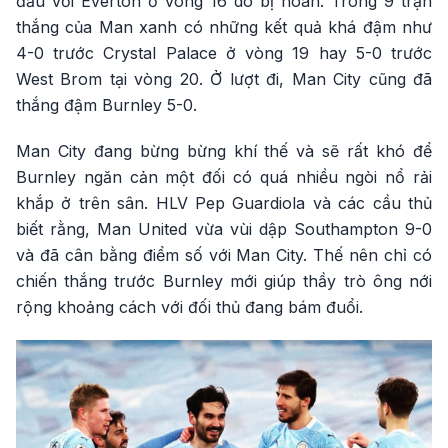
đấu với Everton ở vòng 16 do bị hoãn. Trong 9 trận
thắng của Man xanh có những kết quả khá đậm như
4-0 trước Crystal Palace ở vòng 19 hay 5-0 trước
West Brom tại vòng 20. Ở lượt đi, Man City cũng đã
thắng đậm Burnley 5-0.
Man City đang bừng bừng khí thế và sẽ rất khó để
Burnley ngăn cản một đối có quá nhiều ngòi nổ rải
khắp ở trên sân. HLV Pep Guardiola và các cầu thủ
biết rằng, Man United vừa vùi dập Southampton 9-0
và đã cân bằng điểm số với Man City. Thế nên chỉ có
chiến thắng trước Burnley mới giúp thầy trò ông nới
rộng khoảng cách với đối thủ đang bám đuổi.