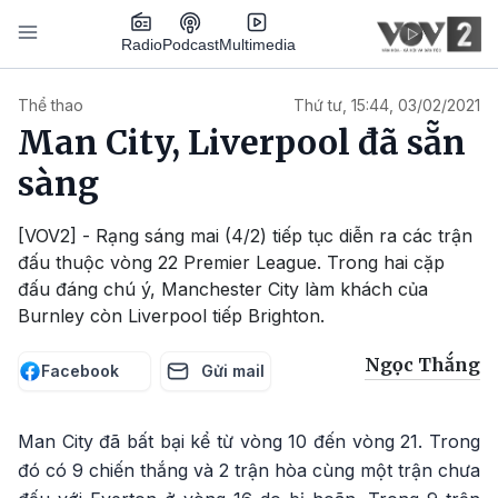
Nhảy đến nội dung
Podcast
Radio
Multimedia
Main navigation
Thể thao
Thứ tư, 15:44, 03/02/2021
Man City, Liverpool đã sẵn
sàng
[VOV2] - Rạng sáng mai (4/2) tiếp tục diễn ra các trận
đấu thuộc vòng 22 Premier League. Trong hai cặp
đấu đáng chú ý, Manchester City làm khách của
Burnley còn Liverpool tiếp Brighton.
Ngọc Thắng
Facebook
Gửi mail
Man City đã bất bại kể từ vòng 10 đến vòng 21. Trong
đó có 9 chiến thắng và 2 trận hòa cùng một trận chưa