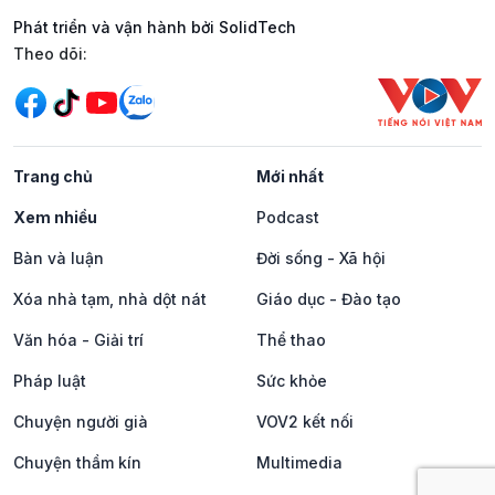
Phát triển và vận hành bởi SolidTech
Mạng xã hội
Theo dõi:
Trang chủ
Mới nhất
Xem nhiều
Podcast
Bàn và luận
Đời sống - Xã hội
Xóa nhà tạm, nhà dột nát
Giáo dục - Đào tạo
Văn hóa - Giải trí
Thể thao
Pháp luật
Sức khỏe
Chuyện người già
VOV2 kết nối
Chuyện thầm kín
Multimedia