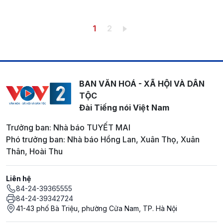
Pagination
Trang hiện thời
Trang
1
2
BAN VĂN HOÁ - XÃ HỘI VÀ DÂN
TỘC
Đài Tiếng nói Việt Nam
Trưởng ban: Nhà báo TUYẾT MAI
Phó trưởng ban: Nhà báo Hồng Lan, Xuân Thọ, Xuân
Thân, Hoài Thu
Liên hệ
84-24-39365555
84-24-39342724
41-43 phố Bà Triệu, phường Cửa Nam, TP. Hà Nội