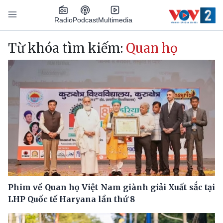
Nhảy đến nội dung
Podcast
Radio
Multimedia
Main navigation
Từ khóa tìm kiếm:
Quan họ
Phim về Quan họ Việt Nam giành giải Xuất sắc tại
LHP Quốc tế Haryana lần thứ 8