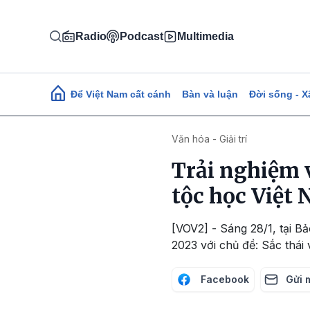
Nhảy đến nội dung
Radio
Podcast
Multimedia
Main navigation
Để Việt Nam cất cánh
Bàn và luận
Đời sống - X
Văn hóa - Giải trí
Trải nghiệm 
tộc học Việt
[VOV2] - Sáng 28/1, tại B
2023 với chủ đề: Sắc thái
Facebook
Gửi 