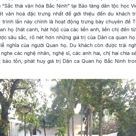
“Sắc thái văn hóa Bắc Ninh” tại Bảo tàng dân tộc học V
 văn hoá đặc trưng nhất để giới thiệu đến du khách t
 trình lần này chính là hoạt động trưng bày chuyên đề 
an họ (hát canh, hát hội) của các liền anh, liền chị đến t
c sâu sắc, rõ nét hơn những giá trị của Dân ca quan họ B
i, lễ nghĩa của người Quan họ. Du khách còn được trải n
nghe các nghệ nhân, nghệ sĩ, các anh hai, chị hai chia 
c bảo tồn, phát huy giá trị Dân ca Quan họ Bắc Ninh tron