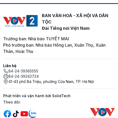
BAN VĂN HOÁ - XÃ HỘI VÀ DÂN
TỘC
Đài Tiếng nói Việt Nam
Trưởng ban: Nhà báo TUYẾT MAI
Phó trưởng ban: Nhà báo Hồng Lan, Xuân Thọ, Xuân
Thân, Hoài Thu
Liên hệ
84-24-39365555
84-24-39342724
41-43 phố Bà Triệu, phường Cửa Nam, TP. Hà Nội
Phát triển và vận hành bởi SolidTech
Mạng xã hội
Theo dõi: