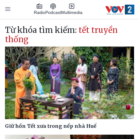
Nhảy đến nội dung
Podcast
Radio
Multimedia
Main navigation
Từ khóa tìm kiếm:
tết truyền
thống
Giữ hồn Tết xưa trong nếp nhà Huế