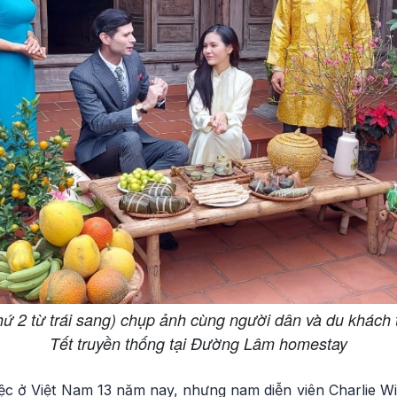
hứ 2 từ trái sang) chụp ảnh cùng người dân và du khách 
Tết truyền thống tại Đường Lâm homestay
ệc ở Việt Nam 13 năm nay, nhưng nam diễn viên Charlie Wi