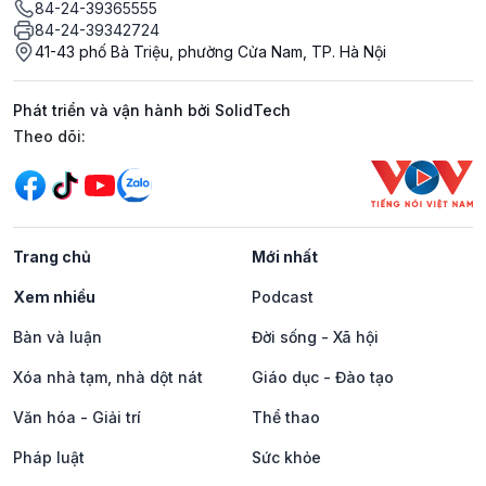
84-24-39365555
84-24-39342724
41-43 phố Bà Triệu, phường Cửa Nam, TP. Hà Nội
Phát triển và vận hành bởi SolidTech
Mạng xã hội
Theo dõi:
Trang chủ
Mới nhất
Xem nhiều
Podcast
Bàn và luận
Đời sống - Xã hội
Xóa nhà tạm, nhà dột nát
Giáo dục - Đào tạo
Văn hóa - Giải trí
Thể thao
Pháp luật
Sức khỏe