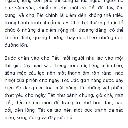
ngách, từng con phố thì cũng là lúc người người nô
nức sắm sửa, chuẩn bị cho một cái Tết đủ đầy, ấm
cúng. Và chợ Tết chính là điểm đến không thể thiếu
trong hành trình chuẩn bị ấy. Chợ Tết thường được tổ
chức ở những địa điểm rộng rãi, thoáng đãng, có thể
là sân đình, quảng trường, hay dọc theo những con
đường lớn.
Bước chân vào chợ Tết, mỗi người như lạc vào một
thế giới đầy màu sắc. Tiếng nói cười, tiếng mời chào,
tiếng mặc cả…tạo nên một thanh âm rộn ràng, náo
nhiệt của phiên chợ ngày Tết. Các gian hàng được bày
biện đa dạng các loại mặt hàng, từ những vật phẩm
thiết yếu cho ngày Tết như bánh chưng, giò chả, mứt
Tết, đến những món đồ trang trí như hoa đào, câu
đối, đèn lồng. Tất cả tạo nên một bức tranh đa sắc
màu, sống động và đầy sức hút.