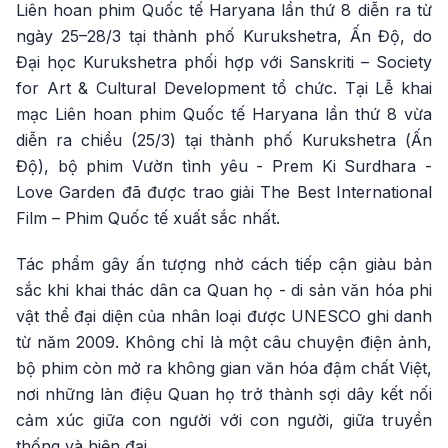
Liên hoan phim Quốc tế Haryana lần thứ 8 diễn ra từ
ngày 25–28/3 tại thành phố Kurukshetra, Ấn Độ, do
Đại học Kurukshetra phối hợp với Sanskriti – Society
for Art & Cultural Development tổ chức. Tại Lễ khai
mạc Liên hoan phim Quốc tế Haryana lần thứ 8 vừa
diễn ra chiều (25/3) tại thành phố Kurukshetra (Ấn
Độ), bộ phim Vườn tình yêu - Prem Ki Surdhara -
Love Garden đã được trao giải The Best International
Film – Phim Quốc tế xuất sắc nhất.
Tác phẩm gây ấn tượng nhờ cách tiếp cận giàu bản
sắc khi khai thác dân ca Quan họ - di sản văn hóa phi
vật thể đại diện của nhân loại được UNESCO ghi danh
từ năm 2009. Không chỉ là một câu chuyện điện ảnh,
bộ phim còn mở ra không gian văn hóa đậm chất Việt,
nơi những làn điệu Quan họ trở thành sợi dây kết nối
cảm xúc giữa con người với con người, giữa truyền
thống và hiện đại.