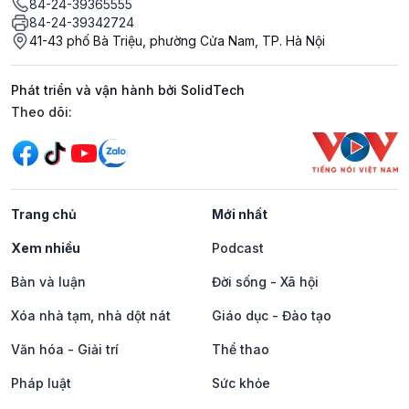
84-24-39365555
84-24-39342724
41-43 phố Bà Triệu, phường Cửa Nam, TP. Hà Nội
Phát triển và vận hành bởi SolidTech
Mạng xã hội
Theo dõi:
Trang chủ
Mới nhất
Xem nhiều
Podcast
Bàn và luận
Đời sống - Xã hội
Xóa nhà tạm, nhà dột nát
Giáo dục - Đào tạo
Văn hóa - Giải trí
Thể thao
Pháp luật
Sức khỏe