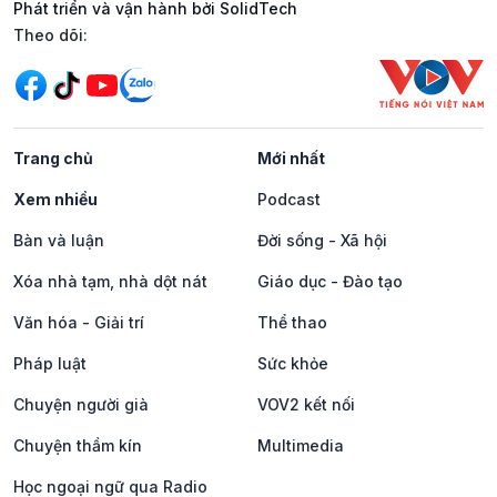
Phát triển và vận hành bởi SolidTech
Mạng xã hội
Theo dõi:
Trang chủ
Mới nhất
Xem nhiều
Podcast
Bàn và luận
Đời sống - Xã hội
Xóa nhà tạm, nhà dột nát
Giáo dục - Đào tạo
Văn hóa - Giải trí
Thể thao
Pháp luật
Sức khỏe
Chuyện người già
VOV2 kết nối
Chuyện thầm kín
Multimedia
Học ngoại ngữ qua Radio