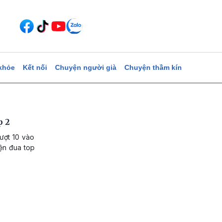
khỏe
Kết nối
Chuyện người già
Chuyện thầm kín
p 2
ượt 10 vào
iện đua top