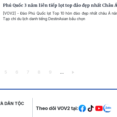
Phú Quốc 3 năm liên tiếp lọt top đảo đẹp nhất Châu 
[VOV2] - Đảo Phú Quốc lọt Top 10 hòn đảo đẹp nhất châu Á n
Tạp chí du lịch danh tiếng DestinAsian bầu chọn
ang
Trang
Trang
Trang
Trang
Trang
5
6
7
8
9
…
Mạng xã hội
VÀ DÂN TỘC
Theo dõi VOV2 tại: