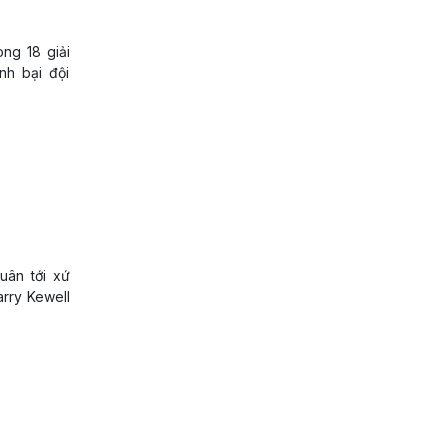
òng 18 giải
h bại đội
uân tới xứ
arry Kewell