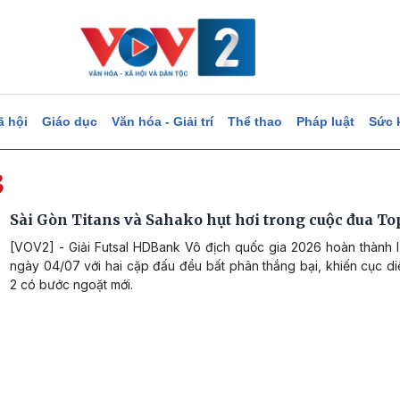
ã hội
Giáo dục
Văn hóa - Giải trí
Thể thao
Pháp luật
Sức 
3
Sài Gòn Titans và Sahako hụt hơi trong cuộc đua To
[VOV2] - Giải Futsal HDBank Vô địch quốc gia 2026 hoàn thành l
ngày 04/07 với hai cặp đấu đều bất phân thắng bại, khiến cục d
2 có bước ngoặt mới.