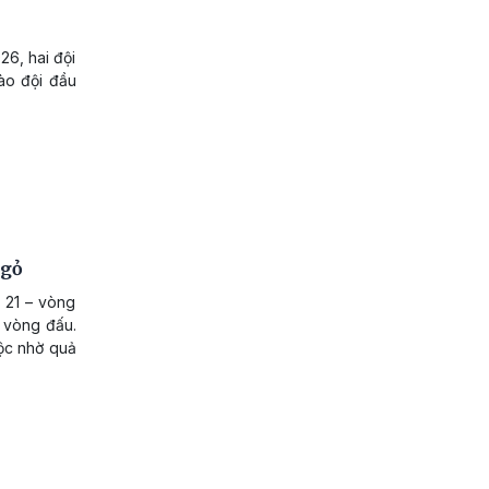
6, hai đội
ào đội đầu
ngỏ
 21 – vòng
1 vòng đấu.
ộc nhờ quả