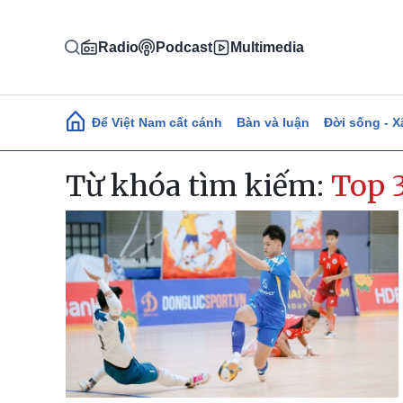
Nhảy đến nội dung
Radio
Podcast
Multimedia
Main navigation
Để Việt Nam cất cánh
Bàn và luận
Đời sống - X
Từ khóa tìm kiếm:
Top 