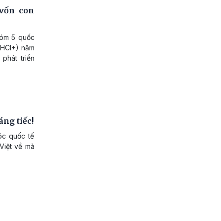
 vốn con
hóm 5 quốc
 (HCI+) năm
phát triển
áng tiếc!
óc quốc tế
Việt về mà