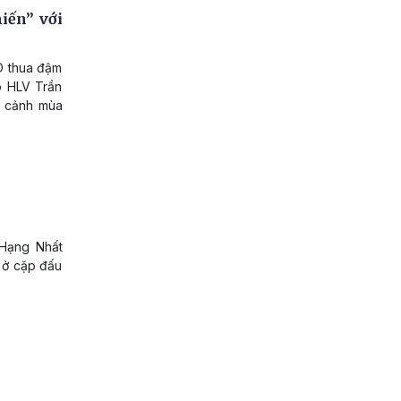
iến” với
D thua đậm
ò HLV Trần
ối cảnh mùa
n
 Hạng Nhất
 ở cặp đấu