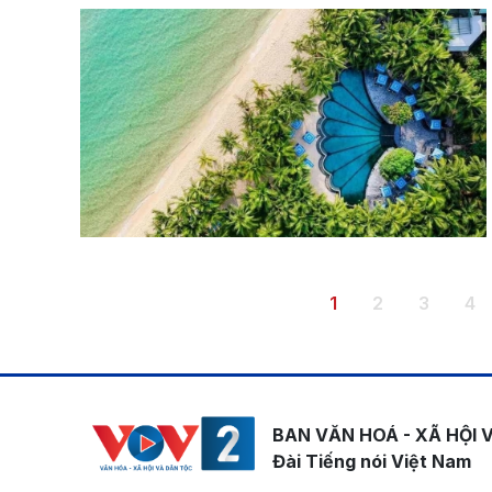
Pagination
Trang hiện thời
Trang
Trang
Tr
1
2
3
4
BAN VĂN HOÁ - XÃ HỘI 
Đài Tiếng nói Việt Nam