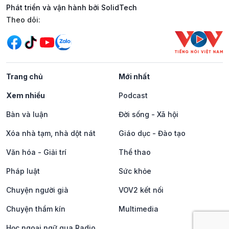
Phát triển và vận hành bởi SolidTech
Mạng xã hội
Theo dõi:
Trang chủ
Mới nhất
Xem nhiều
Podcast
Bàn và luận
Đời sống - Xã hội
Xóa nhà tạm, nhà dột nát
Giáo dục - Đào tạo
Văn hóa - Giải trí
Thể thao
Pháp luật
Sức khỏe
Chuyện người già
VOV2 kết nối
Chuyện thầm kín
Multimedia
Học ngoại ngữ qua Radio