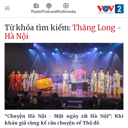
Nhảy đến nội dung
Podcast
Radio
Multimedia
Main navigation
Từ khóa tìm kiếm:
Thăng Long -
Hà Nội
“Chuyện Hà Nội - Một ngày rất Hà Nội”: Khi
khán giả cùng kể câu chuyện về Thủ đô