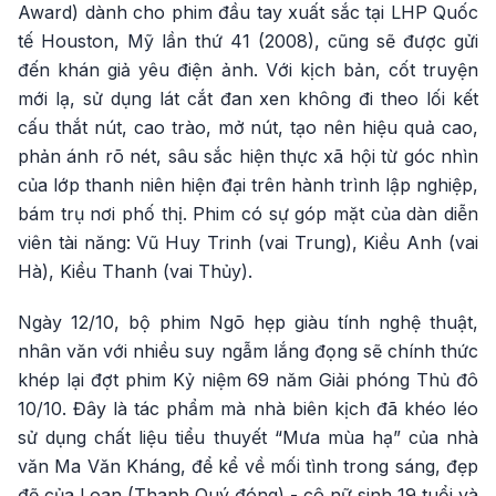
Award) dành cho phim đầu tay xuất sắc tại LHP Quốc
tế Houston, Mỹ lần thứ 41 (2008), cũng sẽ được gửi
đến khán giả yêu điện ảnh. Với kịch bản, cốt truyện
mới lạ, sử dụng lát cắt đan xen không đi theo lối kết
cấu thắt nút, cao trào, mở nút, tạo nên hiệu quả cao,
phản ánh rõ nét, sâu sắc hiện thực xã hội từ góc nhìn
của lớp thanh niên hiện đại trên hành trình lập nghiệp,
bám trụ nơi phố thị. Phim có sự góp mặt của dàn diễn
viên tài năng: Vũ Huy Trinh (vai Trung), Kiều Anh (vai
Hà), Kiều Thanh (vai Thủy).
Ngày 12/10, bộ phim Ngõ hẹp giàu tính nghệ thuật,
nhân văn với nhiều suy ngẫm lắng đọng sẽ chính thức
khép lại đợt phim Kỷ niệm 69 năm Giải phóng Thủ đô
10/10. Đây là tác phẩm mà nhà biên kịch đã khéo léo
sử dụng chất liệu tiểu thuyết “Mưa mùa hạ” của nhà
văn Ma Văn Kháng, để kể về mối tình trong sáng, đẹp
đẽ của Loan (Thanh Quý đóng) - cô nữ sinh 19 tuổi và