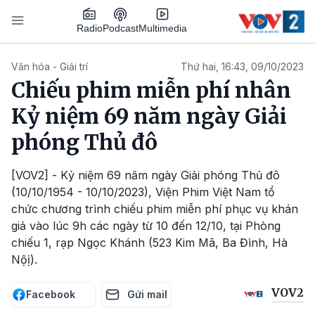
Nhảy đến nội dung
Podcast
Radio
Multimedia
Main navigation
Văn hóa - Giải trí
Thứ hai, 16:43, 09/10/2023
Chiếu phim miễn phí nhân
Kỷ niệm 69 năm ngày Giải
phóng Thủ đô
[VOV2] - Kỷ niệm 69 năm ngày Giải phóng Thủ đô
(10/10/1954 - 10/10/2023), Viện Phim Việt Nam tổ
chức chương trình chiếu phim miễn phí phục vụ khán
giả vào lúc 9h các ngày từ 10 đến 12/10, tại Phòng
chiếu 1, rạp Ngọc Khánh (523 Kim Mã, Ba Đình, Hà
Nộị).
VOV2
Facebook
Gửi mail