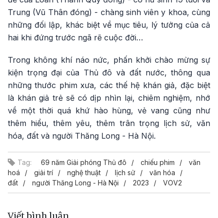
Trung (Vũ Thân đóng) - chàng sinh viên y khoa, cùng
những đối lập, khác biệt về mục tiêu, lý tưởng của cả
hai khi đứng trước ngã rẽ cuộc đời…
Trong không khí náo nức, phấn khởi chào mừng sự
kiện trọng đại của Thủ đô và đất nước, thông qua
những thước phim xưa, các thế hệ khán giả, đặc biệt
là khán giả trẻ sẽ có dịp nhìn lại, chiêm nghiệm, nhớ
về một thời quá khứ hào hùng, vẻ vang cũng như
thêm hiểu, thêm yêu, thêm trân trọng lịch sử, văn
hóa, đất và người Thăng Long - Hà Nội.
Tag:
69 năm Giải phóng Thủ đô
chiếu phim
văn
hoá
giải trí
nghệ thuật
lịch sử
văn hóa
đất
người Thăng Long - Hà Nội
2023
VOV2
Viết bình luận