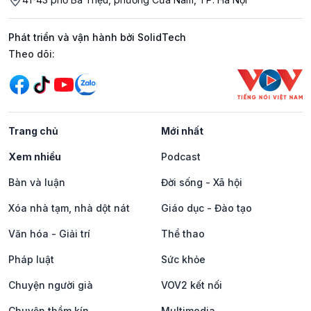
Phát triển và vận hành bởi SolidTech
Mạng xã hội
Theo dõi:
Trang chủ
Mới nhất
Xem nhiều
Podcast
Bàn và luận
Đời sống - Xã hội
Xóa nhà tạm, nhà dột nát
Giáo dục - Đào tạo
Văn hóa - Giải trí
Thể thao
Pháp luật
Sức khỏe
Chuyện người già
VOV2 kết nối
Chuyện thầm kín
Multimedia