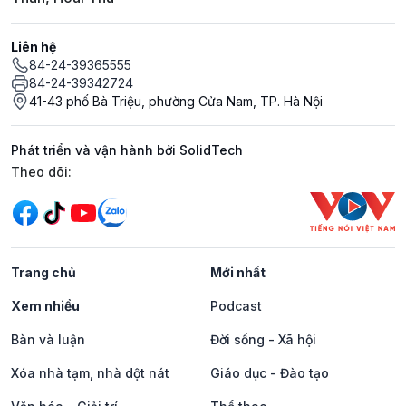
Liên hệ
84-24-39365555
84-24-39342724
41-43 phố Bà Triệu, phường Cửa Nam, TP. Hà Nội
Phát triển và vận hành bởi SolidTech
Mạng xã hội
Theo dõi:
Trang chủ
Mới nhất
Xem nhiều
Podcast
Bàn và luận
Đời sống - Xã hội
Xóa nhà tạm, nhà dột nát
Giáo dục - Đào tạo